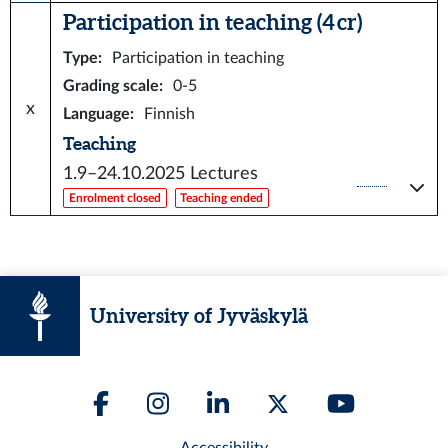
Participation in teaching (4 cr)
Type
:
Participation in teaching
Grading scale
:
0-5
x
Language
:
Finnish
Teaching
1.9–24.10.2025
Lectures
Enrolment closed
Teaching ended
University of Jyväskylä