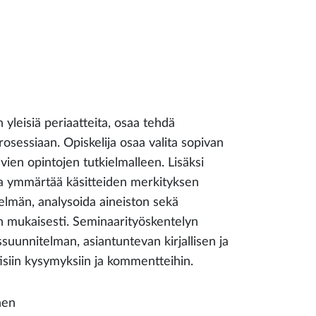
 yleisiä periaatteita, osaa tehdä
sessiaan. Opiskelija osaa valita sopivan
en opintojen tutkielmalleen. Lisäksi
ä ja ymmärtää käsitteiden merkityksen
elmän, analysoida aineiston sekä
en mukaisesti. Seminaarityöskentelyn
suunnitelman, asiantuntevan kirjallisen ja
isiin kysymyksiin ja kommentteihin.
nen