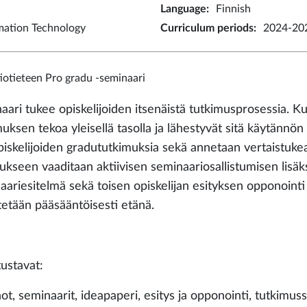
Language
:
Finnish
rmation Technology
Curriculum periods
:
2024-202
iotieteen Pro gradu -seminaari
aari tukee opiskelijoiden itsenäistä tutkimusprosessia. Ku
uksen tekoa yleisellä tasolla ja lähestyvät sitä käytännön
opiskelijoiden gradututkimuksia sekä annetaan vertaistuk
tukseen vaaditaan aktiivisen seminaariosallistumisen lisäk
aariesitelmä sekä toisen opiskelijan esityksen opponointi k
stetään pääsääntöisesti etänä.
tustavat:
ot, seminaarit, ideapaperi, esitys ja opponointi, tutkimu