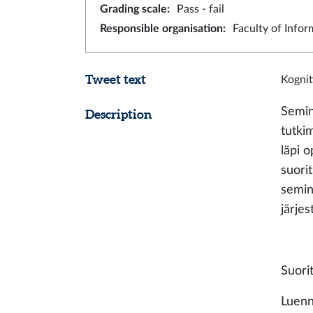
Grading scale
:
Pass - fail
Responsible organisation
:
Faculty of Info
Tweet text
Kognit
Semin
Description
tutkim
läpi 
suori
semin
järje
Suori
Luenn