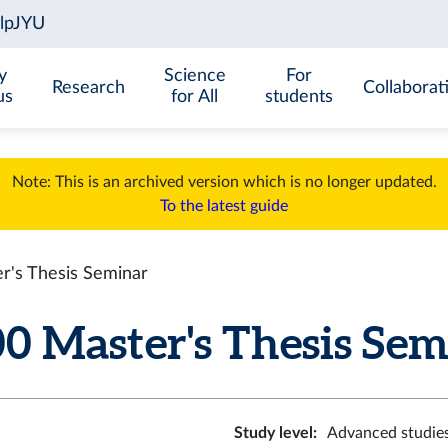
y
Science
For
Research
Collaborat
us
for All
students
Note: This is an archived version which is no longer updated.
To the latest guide
's Thesis Seminar
 Master's Thesis Semin
Study level
:
Advanced studie