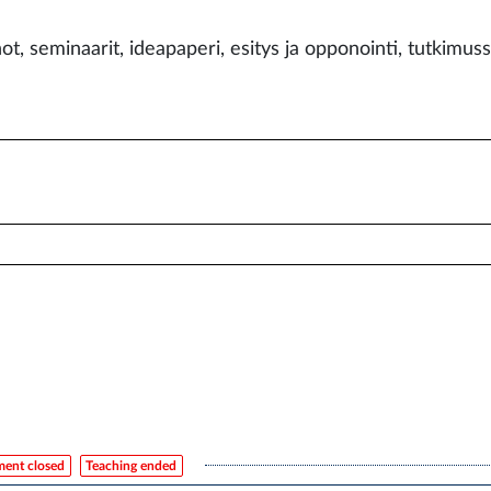
ot, seminaarit, ideapaperi, esitys ja opponointi, tutkimu
ment closed
Teaching ended