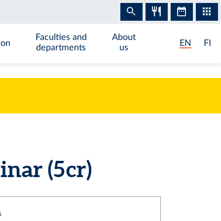
Faculties and
About
ion
EN
FI
departments
us
ar (5 cr)
s