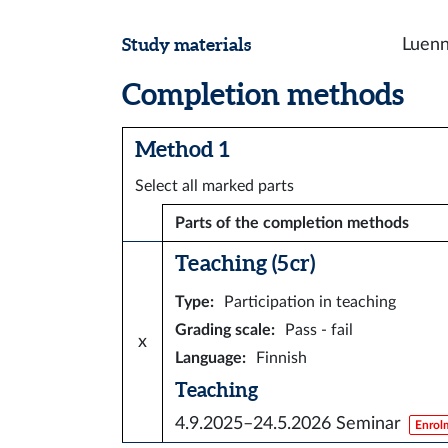
Study materials
Luenn
Completion methods
Method 1
Select all marked parts
Parts of the completion methods
Teaching (5 cr)
Type
:
Participation in teaching
Grading scale
:
Pass - fail
x
Language
:
Finnish
Teaching
4.9.2025–24.5.2026
Seminar
Enrol