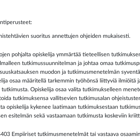
intiperusteet:
istehtävien suoritus annettujen ohjeiden mukaisesti.
ojen pohjalta opiskelija ymmärtää tieteellisen tutkimuksen
elmalleen tutkimussuunnitelman ja johtaa omaa tutkimuspro
llisuuskatsauksen muodon ja tutkimusmenetelmän syventävi
elija osaa määritellä tarkemmin työhönsä liittyviä ilmiöit
 tutkimusta. Opiskelija osaa valita tutkimukselleen menet
toida tutkimuksensa vallitsevien tutkimusalan ohjeistust
lta opiskelija kykenee laatimaan tutkimuksestaan tutkimus
isen esitelmän sekä vastaamaan tutkimusta koskeviin kriitt
03 Empiiriset tutkimusmenetelmät tai vastaava osaami