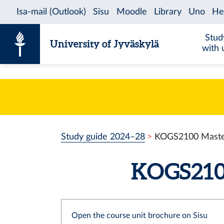
Skip to content
Stud
University of Jyväskylä
with 
Study guide 2024–28
KOGS2100 Master
KOGS2100
Open the course unit brochure on Sisu