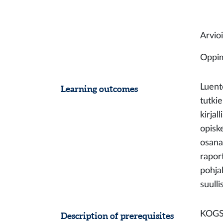
Arvio
Oppim
Luent
Learning outcomes
tutki
kirja
opisk
osana
rapor
pohja
suull
KOGS4
Description of prerequisites