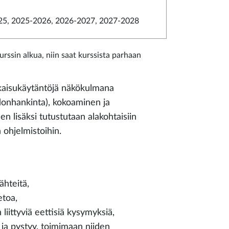
5, 2025-2026, 2026-2027, 2027-2028
rssin alkua, niin saat kurssista parhaan
ulkaisukäytäntöjä näkökulmana
donhankinta), kokoaminen ja
lisäksi tutustutaan alakohtaisiin
n ohjelmistoihin.
ähteitä,
etoa,
iittyviä eettisiä kysymyksiä,
ja pystyy, toimimaan niiden