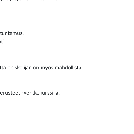
 tuntemus.
ti.
ta opiskelijan on myös mahdollista
usteet -verkkokurssilla.