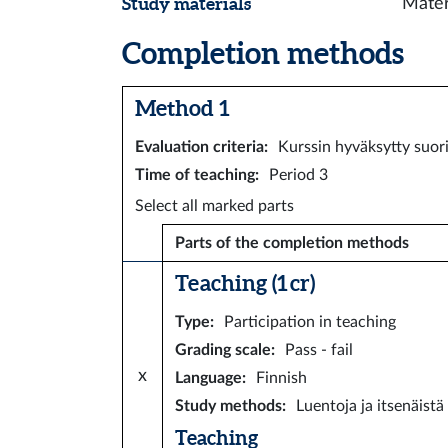
Study materials
Materi
Completion methods
Method 1
Evaluation criteria
:
Kurssin hyväksytty suor
Time of teaching
:
Period 3
Select all marked parts
Parts of the completion methods
Teaching (1 cr)
Type
:
Participation in teaching
Grading scale
:
Pass - fail
x
Language
:
Finnish
Study methods
:
Luentoja ja itsenäistä
Teaching