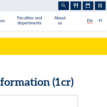
Faculties and
About
ion
EN
FI
departments
us
ormation (1 cr)