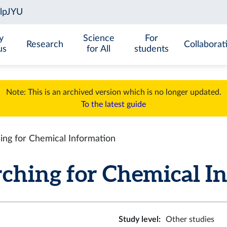
y
Science
For
Research
Collaborat
us
for All
students
Note: This is an archived version which is no longer updated.
To the latest guide
ng for Chemical Information
ing for Chemical Inf
Study level
:
Other studies