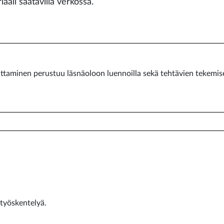
aali saatavilla verkossa.
ittaminen perustuu läsnäoloon luennoilla sekä tehtävien tekemis
 työskentelyä.