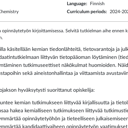
Language
:
Finnish
Chemistry
Curriculum periods
:
2024-202
 opinnäytetyön kirjoittamisessa. Selvitä tutkielman aihe ennen ku
n.
illa käsitellään kemian tiedonlähteitä, tietovarantoja ja j
daatintutkielmaan liittyvän tietopääoman löytäminen (tie
ntäminen tutkimuseettiset näkökulmat huomioiden. Näiden 
ustapoihin sekä aineistonhallintaa ja viittaamista avustavii
ojakson hyväksytysti suorittanut opiskelija:
tuntee kemian tutkimukseen liittyvää kirjallisuutta ja tietol
osaa hakea kemialliseen tutkimukseen liittyvää tutkimusti
ymmärtää opinnäytetyöhön ja tieteelliseen julkaisemiseen l
ymmärtää kandidaattivaiheen opinnäytetyön vaatimukset 