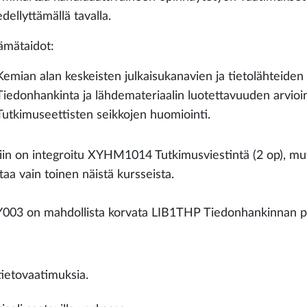
edellyttämällä tavalla.
ämätaidot:
Kemian alan keskeisten julkaisukanavien ja tietolähteiden
Tiedonhankinta ja lähdemateriaalin luotettavuuden arvioin
Tutkimuseettisten seikkojen huomiointi.
iin on integroitu XYHM1014 Tutkimusviestintä (2 op), mut
taa vain toinen näistä kursseista.
03 on mahdollista korvata LIB1THP Tiedonhankinnan per
tietovaatimuksia.