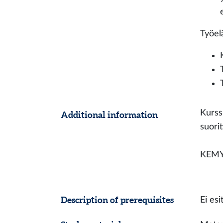
Työel
Kurss
Additional information
suorit
KEMY0
Description of prerequisites
Ei esi