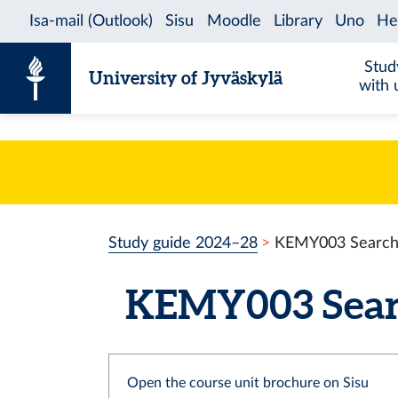
Skip to content
Stud
University of Jyväskylä
with 
Study guide 2024–28
KEMY003 Searchi
KEMY003 Search
Open the course unit brochure on Sisu