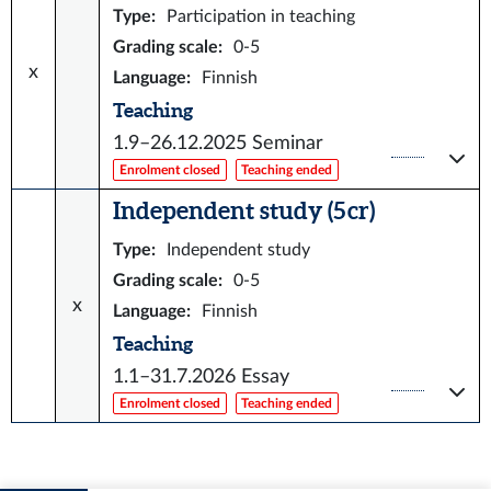
Type
:
Participation in teaching
Grading scale
:
0-5
x
Language
:
Finnish
Teaching
1.9–26.12.2025
Seminar
Enrolment closed
Teaching ended
Independent study (5 cr)
Type
:
Independent study
Grading scale
:
0-5
x
Language
:
Finnish
Teaching
1.1–31.7.2026
Essay
Enrolment closed
Teaching ended