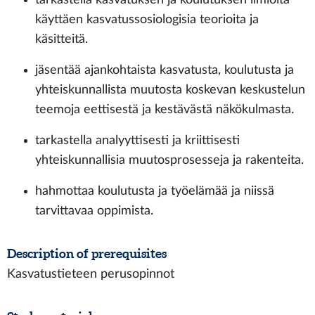
käyttäen kasvatussosiologisia teorioita ja
käsitteitä.
jäsentää ajankohtaista kasvatusta, koulutusta ja
yhteiskunnallista muutosta koskevan keskustelun
teemoja eettisestä ja kestävästä näkökulmasta.
tarkastella analyyttisesti ja kriittisesti
yhteiskunnallisia muutosprosesseja ja rakenteita.
hahmottaa koulutusta ja työelämää ja niissä
tarvittavaa oppimista.
Description of prerequisites
Kasvatustieteen perusopinnot