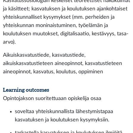
Kasvatussosiologian keskeiset teoreettiset näkökulmat
ja käsitteet; kasvatuksen ja koulutuksen ajankohtaiset
yhteiskunnalliset kysymykset (mm. perheiden ja
yhteiskunnan moninaistuminen, työelämän ja
koulutuksen muutokset, digitalisaatio, kestävyys, tasa-
arvo).
Aikuiskasvatustiede, kasvatustiede,
aikuiskasvatustieteen aineopinnot, kasvatustieteen
aineopinnot, kasvatus, koulutus, oppiminen
Learning outcomes
Opintojakson suoritettuaan opiskelija osaa
soveltaa yhteiskunnallista lähestymistapaa
kasvatuksen ja koulutuksen kysymyksiin.
tarkastella kasvatuksen ja koulutuksen ilmiöitä