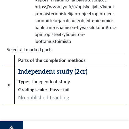
Raportin laatimis- ja palautusohjeet:
https://www.jyu.fi/fi/opiskelijalle/kandi-
ja-maisteriopiskelijan-ohjeet/opintojen-
suunnittelu-ja-ohjaus/ohjeita-aiemmin-
hankitun-osaamisen-hyvaksilukuun#toc-
opintopisteet-yliopiston-
luottamustoimista
Select all marked parts
Parts of the completion methods
Independent study (2 cr)
Type
:
Independent study
x
Grading scale
:
Pass - fail
No published teaching