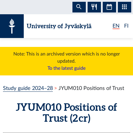
Skip to content
University of Jyväskylä
EN
FI
Note: This is an archived version which is no longer
updated.
To the latest guide
Study guide 2024–28
JYUM010 Positions of Trust
JYUM010 Positions of
Trust (2 cr)