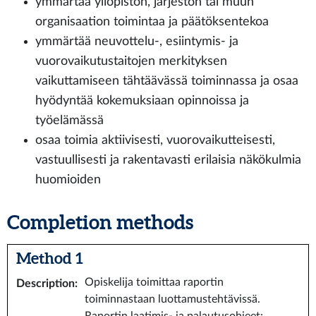
ymmärtää yliopiston, järjestön tai muun
organisaation toimintaa ja päätöksentekoa
ymmärtää neuvottelu-, esiintymis- ja
vuorovaikutustaitojen merkityksen
vaikuttamiseen tähtäävässä toiminnassa ja osaa
hyödyntää kokemuksiaan opinnoissa ja
työelämässä
osaa toimia aktiivisesti, vuorovaikutteisesti,
vastuullisesti ja rakentavasti erilaisia näkökulmia
huomioiden
Completion methods
Method 1
Opiskelija toimittaa raportin
Description
:
toiminnastaan luottamustehtävissä.