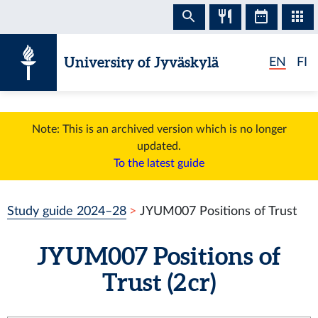
Skip to content
University of Jyväskylä
EN
FI
Note: This is an archived version which is no longer
updated.
To the latest guide
Study guide 2024–28
JYUM007 Positions of Trust
JYUM007 Positions of
Trust (2 cr)