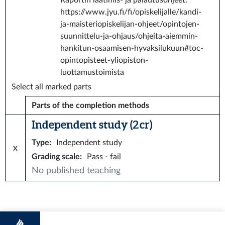
Raportin laatimis- ja palautusohjeet:
https://www.jyu.fi/fi/opiskelijalle/kandi-
ja-maisteriopiskelijan-ohjeet/opintojen-
suunnittelu-ja-ohjaus/ohjeita-aiemmin-
hankitun-osaamisen-hyvaksilukuun#toc-
opintopisteet-yliopiston-
luottamustoimista
Select all marked parts
Parts of the completion methods
Independent study (2 cr)
Type
:
Independent study
x
Grading scale
:
Pass - fail
No published teaching