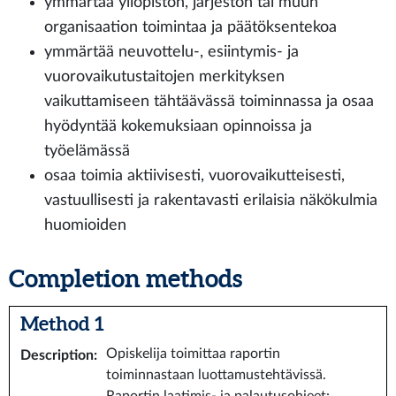
ymmärtää yliopiston, järjestön tai muun
organisaation toimintaa ja päätöksentekoa
ymmärtää neuvottelu-, esiintymis- ja
vuorovaikutustaitojen merkityksen
vaikuttamiseen tähtäävässä toiminnassa ja osaa
hyödyntää kokemuksiaan opinnoissa ja
työelämässä
osaa toimia aktiivisesti, vuorovaikutteisesti,
vastuullisesti ja rakentavasti erilaisia näkökulmia
huomioiden
Completion methods
Method 1
Opiskelija toimittaa raportin
Description
:
toiminnastaan luottamustehtävissä.