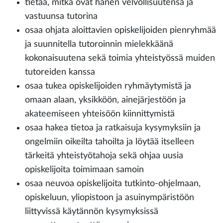
tietää, mitkä ovat hänen velvollisuutensa ja
vastuunsa tutorina
osaa ohjata aloittavien opiskelijoiden pienryhmää
ja suunnitella tutoroinnin mielekkäänä
kokonaisuutena sekä toimia yhteistyössä muiden
tutoreiden kanssa
osaa tukea opiskelijoiden ryhmäytymistä ja
omaan alaan, yksikköön, ainejärjestöön ja
akateemiseen yhteisöön kiinnittymistä
osaa hakea tietoa ja ratkaisuja kysymyksiin ja
ongelmiin oikeilta tahoilta ja löytää itselleen
tärkeitä yhteistyötahoja sekä ohjaa uusia
opiskelijoita toimimaan samoin
osaa neuvoa opiskelijoita tutkinto-ohjelmaan,
opiskeluun, yliopistoon ja asuinympäristöön
liittyvissä käytännön kysymyksissä