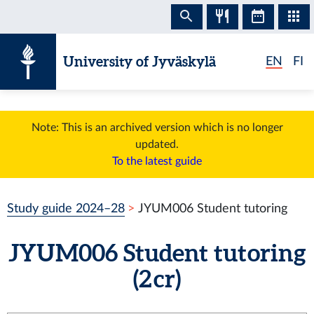
Skip to content
University of Jyväskylä
EN
FI
Note: This is an archived version which is no longer
updated.
To the latest guide
Study guide 2024–28
JYUM006 Student tutoring
JYUM006 Student tutoring
(2 cr)