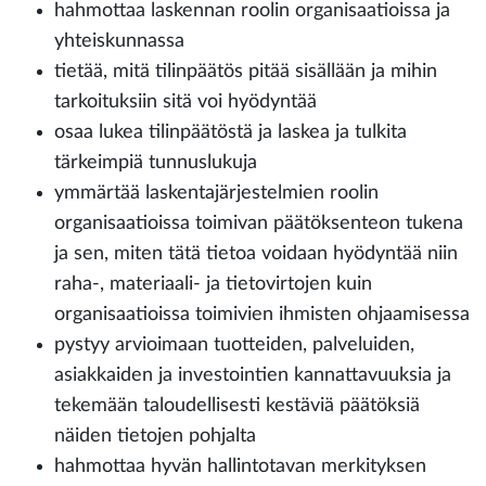
hahmottaa laskennan roolin organisaatioissa ja
yhteiskunnassa
tietää, mitä tilinpäätös pitää sisällään ja mihin
tarkoituksiin sitä voi hyödyntää
osaa lukea tilinpäätöstä ja laskea ja tulkita
tärkeimpiä tunnuslukuja
ymmärtää laskentajärjestelmien roolin
organisaatioissa toimivan päätöksenteon tukena
ja sen, miten tätä tietoa voidaan hyödyntää niin
raha-, materiaali- ja tietovirtojen kuin
organisaatioissa toimivien ihmisten ohjaamisessa
pystyy arvioimaan tuotteiden, palveluiden,
asiakkaiden ja investointien kannattavuuksia ja
tekemään taloudellisesti kestäviä päätöksiä
näiden tietojen pohjalta
hahmottaa hyvän hallintotavan merkityksen