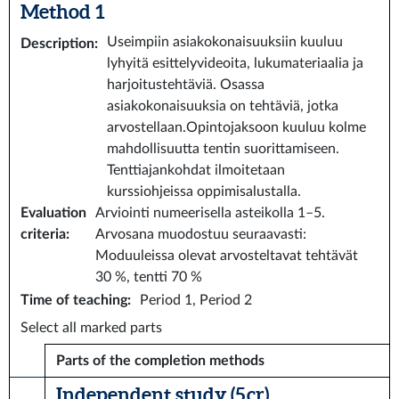
Method 1
Useimpiin asiakokonaisuuksiin kuuluu
Description
:
lyhyitä esittelyvideoita, lukumateriaalia ja
harjoitustehtäviä. Osassa
asiakokonaisuuksia on tehtäviä, jotka
arvostellaan.Opintojaksoon kuuluu kolme
mahdollisuutta tentin suorittamiseen.
Tenttiajankohdat ilmoitetaan
kurssiohjeissa oppimisalustalla.
Evaluation
Arviointi numeerisella asteikolla 1–5.
criteria
:
Arvosana muodostuu seuraavasti:
Moduuleissa olevat arvosteltavat tehtävät
30 %, tentti 70 %
Time of teaching
:
Period 1, Period 2
Select all marked parts
Parts of the completion methods
Independent study (5 cr)