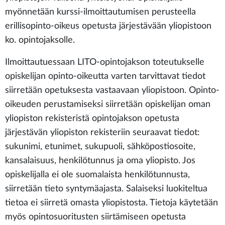
myönnetään kurssi-ilmoittautumisen perusteella
erillisopinto-oikeus opetusta järjestävään yliopistoon
ko. opintojaksolle.
Ilmoittautuessaan LITO-opintojakson toteutukselle
opiskelijan opinto-oikeutta varten tarvittavat tiedot
siirretään opetuksesta vastaavaan yliopistoon. Opinto-
oikeuden perustamiseksi siirretään opiskelijan oman
yliopiston rekisteristä opintojakson opetusta
järjestävän yliopiston rekisteriin seuraavat tiedot:
sukunimi, etunimet, sukupuoli, sähköpostiosoite,
kansalaisuus, henkilötunnus ja oma yliopisto. Jos
opiskelijalla ei ole suomalaista henkilötunnusta,
siirretään tieto syntymäajasta. Salaiseksi luokiteltua
tietoa ei siirretä omasta yliopistosta. Tietoja käytetään
myös opintosuoritusten siirtämiseen opetusta