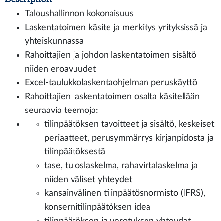
Taloushallinnon kokonaisuus
Laskentatoimen käsite ja merkitys yrityksissä ja
yhteiskunnassa
Rahoittajien ja johdon laskentatoimen sisältö
niiden eroavuudet
Excel-taulukkolaskentaohjelman peruskäyttö
Rahoittajien laskentatoimen osalta käsitellään
seuraavia teemoja:
tilinpäätöksen tavoitteet ja sisältö, keskeiset
periaatteet, perusymmärrys kirjanpidosta ja
tilinpäätöksestä
tase, tuloslaskelma, rahavirtalaskelma ja
niiden väliset yhteydet
kansainvälinen tilinpäätösnormisto (IFRS),
konsernitilinpäätöksen idea
tilinpäätöksen ja verotuksen yhteydet