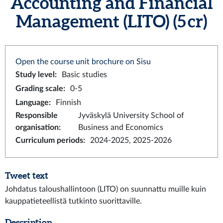
Accounting and Financial
Management (LITO) (5 cr)
Open the course unit brochure on Sisu
Study level
:
Basic studies
Grading scale
:
0-5
Language
:
Finnish
Responsible
Jyväskylä University School of
organisation
:
Business and Economics
Curriculum periods
:
2024-2025, 2025-2026
Tweet text
Johdatus taloushallintoon (LITO) on suunnattu muille kuin
kauppatieteellistä tutkinto suorittaville.
Description