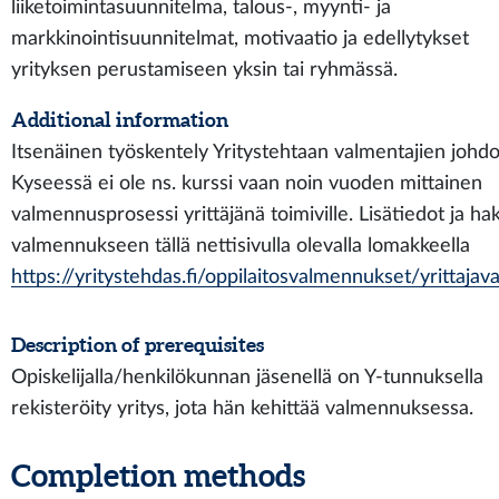
liiketoimintasuunnitelma, talous-, myynti- ja
markkinointisuunnitelmat, motivaatio ja edellytykset
yrityksen perustamiseen yksin tai ryhmässä.
Additional information
Itsenäinen työskentely Yritystehtaan valmentajien johdol
Kyseessä ei ole ns. kurssi vaan noin vuoden mittainen
valmennusprosessi yrittäjänä toimiville. Lisätiedot ja h
valmennukseen tällä nettisivulla olevalla lomakkeella
https://yritystehdas.fi/oppilaitosvalmennukset/yrittaja
Description of prerequisites
Opiskelijalla/henkilökunnan jäsenellä on Y-tunnuksella
rekisteröity yritys, jota hän kehittää valmennuksessa.
Completion methods