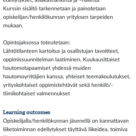
edellytykset, asiakashankinta ja –hallinta.
Kurssin sisältö tarkennetaan ja painotetaan
opiskelijan/henkilökunnan yrityksen tarpeiden
mukaan.
Opintojaksossa toteutetaan:
Lähtötilanteen kartoitus ja osallistujan tavoitteet,
oppimissuunnitelman laatiminen, Kuukausittaiset
hautomotapaamiset yhdessä muiden
hautomoyrittäjien kanssa, yhteiset teemakoulutukset,
yrityskohtaiset oppimistehtävät sekä henkilö/-
tiimikohtaiset valmennukset
Learning outcomes
Opiskelijalla/henkilökunnan jäsenellä on kannattavan
liiketoiminnan edellytykset täyttävä liikeidea, toimiva