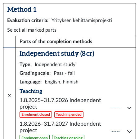
Method 1
Evaluation criteria
:
Yrityksen kehittämisprojekti
Select all marked parts
Parts of the completion methods
Independent study (8 cr)
Type
:
Independent study
Grading scale
:
Pass - fail
Language
:
English, Finnish
Teaching
x
1.8.2025–31.7.2026
Independent
project
Enrolment closed
Teaching ended
1.8.2026–31.7.2027
Independent
project
Enrolment open
Teaching ongoing