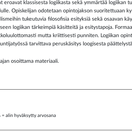
kat eroavat klassisesta logiikasta sekä ymmärtää logiikan t
elulle. Opiskelijan odotetaan opintojakson suoritettuaan k
ismeihin tukeutuvia filosofisia esityksiä sekä osaavan käy
een logiikan tärkeimpiä käsitteitä ja esitystapoja. Formaal
koluulottomasti mutta kriittisesti punniten. Logiikan opint
untijatyössä tarvittava peruskäsitys loogisesta päättelystä
ajan osoittama materiaali.
 = alin hyväksytty arvosana