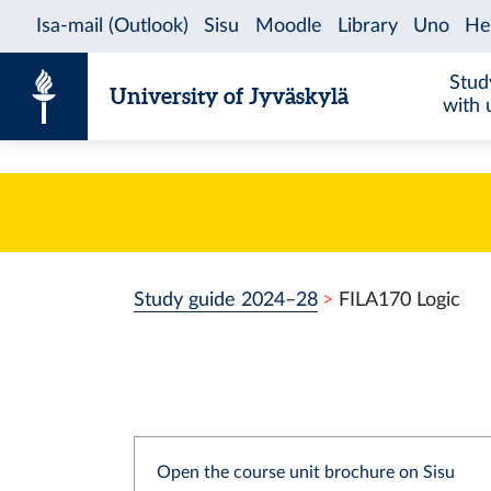
Skip to content
Stud
University of Jyväskylä
with 
Study guide 2024–28
FILA170 Logic
Open the course unit brochure on Sisu