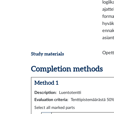
logii
ajatt
formal
hyväks
ennak
asiant
Opett
Study materials
Completion methods
Method 1
Description
:
Luentotentti
Evaluation criteria
:
Tenttipistemäärästä 50%
Select all marked parts