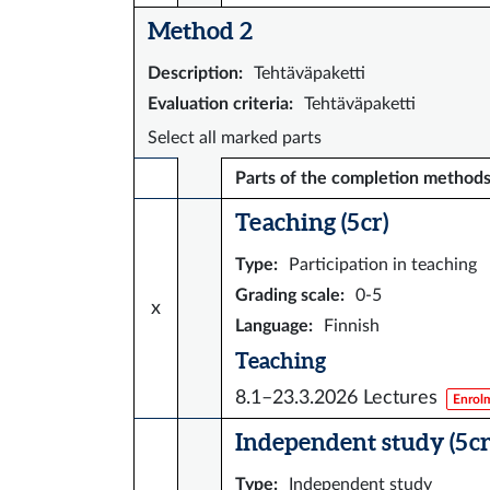
Method 2
Description
:
Tehtäväpaketti
Evaluation criteria
:
Tehtäväpaketti
Select all marked parts
Parts of the completion method
Teaching (5 cr)
Type
:
Participation in teaching
Grading scale
:
0-5
x
Language
:
Finnish
Teaching
8.1–23.3.2026
Lectures
Enrol
Independent study (5 cr
Type
:
Independent study