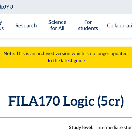
y
Science
For
Research
Collaborat
us
for All
students
Note: This is an archived version which is no longer updated.
To the latest guide
FILA170 Logic (5 cr)
Study level
:
Intermediate stu