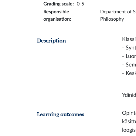
Grading scale
:
0-5
Responsible
Department of S
organisation
:
Philosophy
Klassi
Description
- Syn
- Luo
- Sem
- Kes
Ydinid
Opinto
Learning outcomes
käsit
loogi