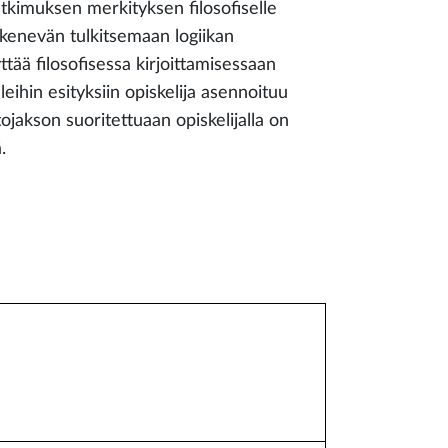
utkimuksen merkityksen filosofiselle
ykenevän tulkitsemaan logiikan
ttää filosofisessa kirjoittamisessaan
eihin esityksiin opiskelija asennoituu
ojakson suoritettuaan opiskelijalla on
.