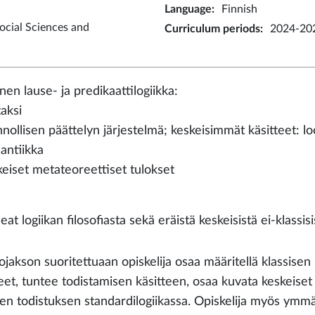
Language
:
Finnish
ocial Sciences and
Curriculum periods
:
2024-202
nen lause- ja predikaattilogiikka:
taksi
nnollisen päättelyn järjestelmä; keskeisimmät käsitteet: l
antiikka
keiset metateoreettiset tulokset
eat logiikan filosofiasta sekä eräistä keskeisistä ei-klassisi
jakson suoritettuaan opiskelija osaa määritellä klassisen 
teet, tuntee todistamisen käsitteen, osaa kuvata keskeiset 
sen todistuksen standardilogiikassa. Opiskelija myös ymmä