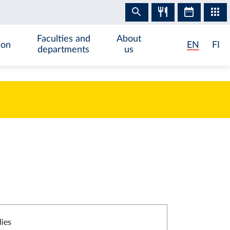
Faculties and
About
ion
EN
FI
departments
us
dies