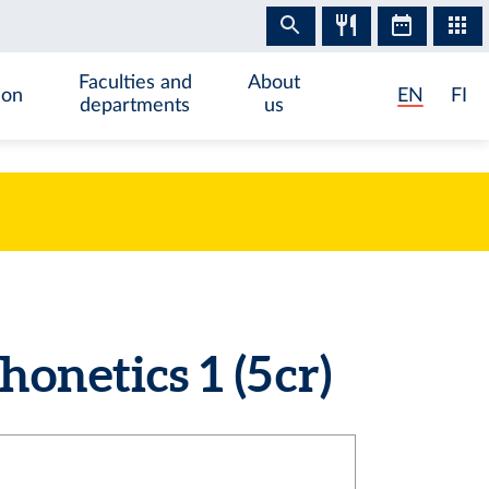
Faculties and
About
ion
EN
FI
departments
us
netics 1 (5 cr)