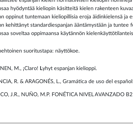
hallitsee espanjan kielen normatiivisen kieliopin nominej
osaa hyödyntää kieliopin käsitteitä kielen rakenteen kuva
on oppinut tuntemaan kieliopillisia eroja äidinkielensä ja e
on kehittänyt standardiespanjan ääntämystään ja tuntee f
osaa soveltaa oppimaansa käytännön kielenkäyttötilantei
oehtoinen suoritustapa: näyttökoe.
EN, M., ¡Claro!
L
yhyt espanjan kielioppi.
CIA, R. & ARAGONÉS, L., Gramática de uso del español: 
CO, J.R., NUÑO, M.P. FONÉTICA NIVEL AVANZADO 