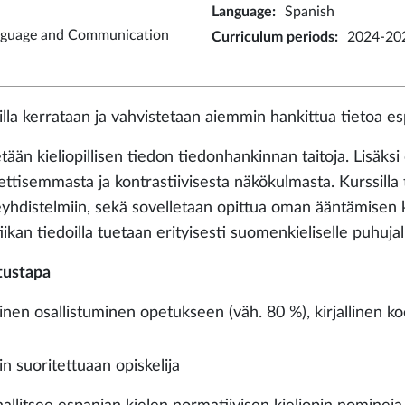
Language
:
Spanish
nguage and Communication
Curriculum periods
:
2024-202
lla kerrataan ja vahvistetaan aiemmin hankittua tietoa esp
tään kieliopillisen tiedon tiedonhankinnan taitoja. Lisäksi 
ettisemmasta ja kontrastiivisesta näkökulmasta. Kurssilla 
yhdistelmiin, sekä sovelletaan opittua oman ääntämisen
iikan tiedoilla tuetaan erityisesti suomenkieliselle puhuj
tustapa
vinen osallistuminen opetukseen (väh. 80 %), kirjallinen k
n suoritettuaan opiskelija