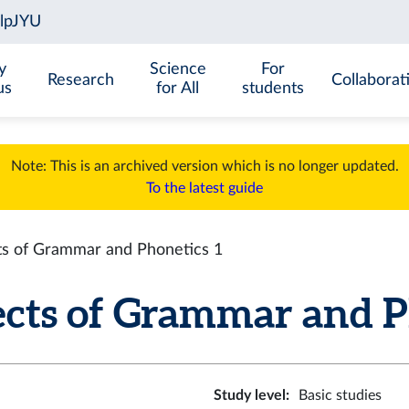
y
Science
For
Research
Collaborat
us
for All
students
Note: This is an archived version which is no longer updated.
To the latest guide
s of Grammar and Phonetics 1
ts of Grammar and Pho
Study level
:
Basic studies