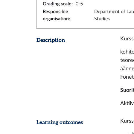
Grading scale
:
0-5
Responsible
Department of La
organisation
:
Studies
Kurssi
Description
kehite
teore
äänne
Fonet
Suori
Aktii
Kurssi
Learning outcomes