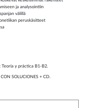
a koskevat keskeisimmät rakenteet
amiseen ja analysointiin
spanjan välillä
onetiikan peruskäsitteet
ssa
Teoría y práctica B1-B2.
B2 CON SOLUCIONES + CD.