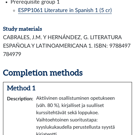
Prerequisite group 1
ESPP1061 Literature in Spanish 1 (5 cr)
Study materials
CABRALES, J.M. Y HERNÁNDEZ, G. LITERATURA
ESPAÑOLA Y LATINOAMERICANA 1. ISBN: 9788497
784979
Completion methods
Method 1
Aktiivinen osallistuminen opetukseen
Description
:
(väh. 80 %), kirjalliset ja suulliset
kurssitehtävät sekä loppukoe.
Vaihtoehtoinen suoritustapa:
syyslukukaudella perustellusta syystä
kirjatentti.