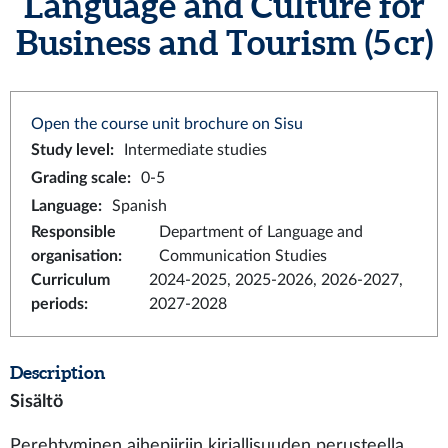
Language and Culture for
Business and Tourism (5 cr)
Open the course unit brochure on Sisu
Study level
:
Intermediate studies
Grading scale
:
0-5
Language
:
Spanish
Responsible
Department of Language and
organisation
:
Communication Studies
Curriculum
2024-2025, 2025-2026, 2026-2027,
periods
:
2027-2028
Description
Sisältö
Perehtyminen aihepiiriin kirjallisuuden perusteella.