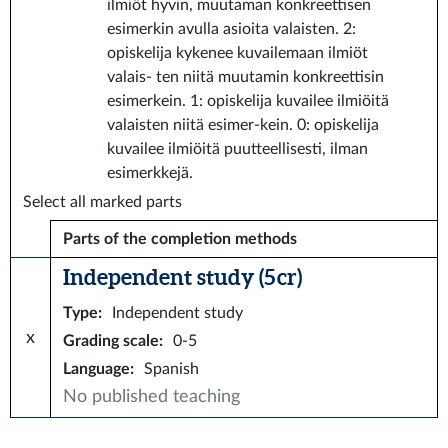
ilmiöt hyvin, muutaman konkreettisen
esimerkin avulla asioita valaisten. 2:
opiskelija kykenee kuvailemaan ilmiöt
valais- ten niitä muutamin konkreettisin
esimerkein. 1: opiskelija kuvailee ilmiöitä
valaisten niitä esimer-kein. 0: opiskelija
kuvailee ilmiöitä puutteellisesti, ilman
esimerkkejä.
Select all marked parts
Parts of the completion methods
Independent study (5 cr)
Type
:
Independent study
x
Grading scale
:
0-5
Language
:
Spanish
No published teaching