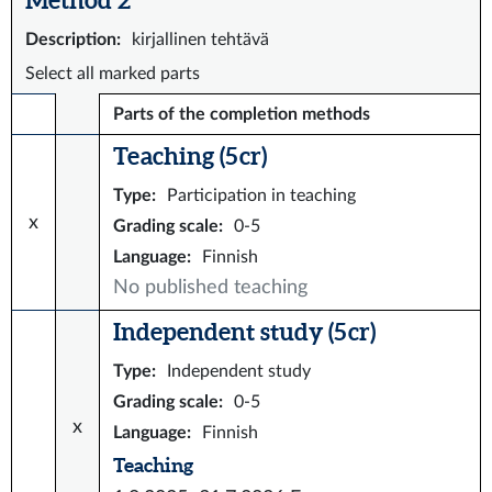
Description
:
kirjallinen tehtävä
Select all marked parts
Parts of the completion methods
Teaching (5 cr)
Type
:
Participation in teaching
x
Grading scale
:
0-5
Language
:
Finnish
No published teaching
Independent study (5 cr)
Type
:
Independent study
Grading scale
:
0-5
x
Language
:
Finnish
Teaching