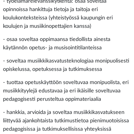
- työelämärelevanssikytkentä: osaa soveltaa
opinnoissa hankittuja tietoja ja taitoja eri
koulukonteksteissa (yhteistyössä kaupungin eri
koulujen ja musiikinopettajien kanssa)
- osaa soveltaa oppimaansa tiedollista ainesta
käytännön opetus- ja musisointitilanteissa
- soveltaa musiikkikasvatusteknologiaa monipuolisesti
opiskelussa, opetuksessa ja tutkimuksessa
- tuottaa opetuskäyttöön soveltuvaa monipuolista, eri
musiikkityylejä edustavaa ja eri ikäisille soveltuvaa
pedagogisesti perusteltua oppimateriaalia
- hankkia, arvioida ja soveltaa musiikkikasvatukseen
liittyvää ajankohtaista tutkimustietoa pienimuotoisissa
pedagogisissa ja tutkimuksellisissa yhteyksissä