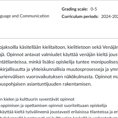
Grading scale
:
0-5
nguage and Communication
Curriculum periods
:
2024-202
jaksoilla käsitellään kielitaitoon, kielitietoon sekä Venäjän
öjä. Opinnot antavat valmiudet käyttää venäjän kieltä jous
ntätilanteissa, minkä lisäksi opiskelija tuntee monipuolises
kirjallisuutta ja yhteiskunnallisia muutosprosesseja ja 
uurienvälisen vuorovaikutuksen näkökulmasta. Opinnot mah
muspohjaisen asiantuntijuuden rakentamisen.
n kielen ja kulttuurin syventävät opinnot
 oppimisen ja opettamisen opinnot suoritettuaan opiskelija
käyttää kieltä työvälineenä joustavasti erilaisissa tilanteissa ja eri