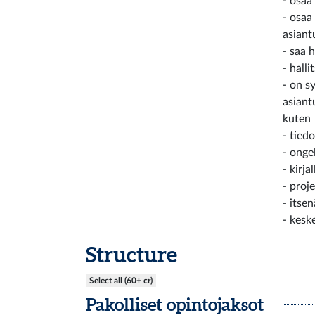
- osaa
- osaa
asiant
- saa 
- hall
- on s
asiant
kuten
- tied
- onge
- kirja
- proj
- itse
- kesk
Structure
Select all (60+ cr)
Pakolliset opintojaksot