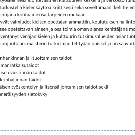
 työskennellä luontevasti eri kulttuurien keskellä ja verkostoitum
 tarkastella kielenkäyttöä kriittisesti sekä soveltamaan, kehittel
untijana kohtaamiensa tarpeiden mukaan.
hyvät valmiudet kielten opettajan ammattiin, koulutuksen hallinto
itsee opetettavan aineen ja osa toimia oman alansa kehittäjänä m
yventänyt venäjän kielen ja kulttuurin tutkimusalueiden asiantun
untijuuttaan: maisterin tutkielman tehtyään opiskelija on saavutt
onhankinnan ja -tuottamisen taidot
lmanratkaisutaidot
llisen viestinnän taidot
ektinhallinnan taidot
näisen työskentelyn ja itsensä johtamisen taidot sekä
eneräisyyden sietokyky