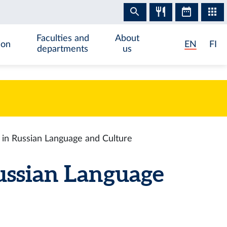
Faculties and
About
ion
EN
FI
departments
us
in Russian Language and Culture
ussian Language