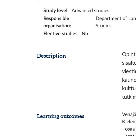
Study level
:
Advanced studies
Responsible
Department of La
organisation
:
Studies
Elective studies
:
No
Opinto
Description
sisält
viesti
kauno
kultt
tutki
Venäjä
Learning outcomes
Kielen
- osaa 