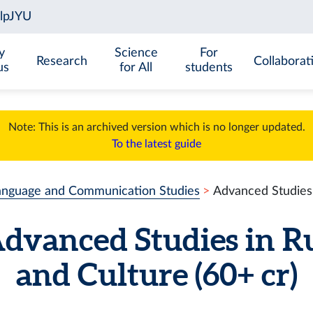
y
Science
For
Research
Collaborat
us
for All
students
Note: This is an archived version which is no longer updated.
To the latest guide
anguage and Communication Studies
Advanced Studies 
dvanced Studies in R
and Culture
(60+ cr)