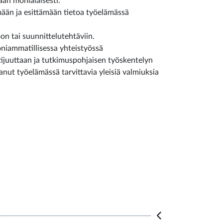
aan monialaisesti.
emään ja esittämään tietoa työelämässä
on tai suunnittelutehtäviin.
oniammatillisessa yhteistyössä
tijuuttaan ja tutkimuspohjaisen työskentelyn
anut työelämässä tarvittavia yleisiä valmiuksia