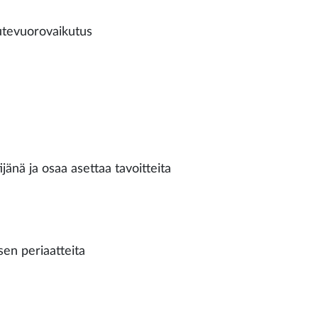
autevuorovaikutus
jänä ja osaa asettaa tavoitteita
en periaatteita