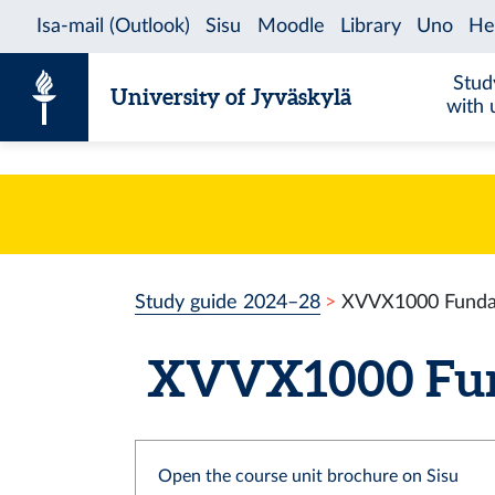
Skip to content
Stud
University of Jyväskylä
with 
Study guide 2024–28
XVVX1000 Fundam
XVVX1000 Fund
Open the course unit brochure on Sisu