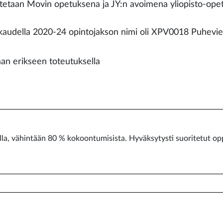
tetaan Movin opetuksena ja JY:n avoimena yliopisto-ope
audella 2020-24 opintojakson nimi oli XPV0018 Puhevie
aan erikseen toteutuksella
illa, vähintään 80 % kokoontumisista. Hyväksytysti suoritetut op