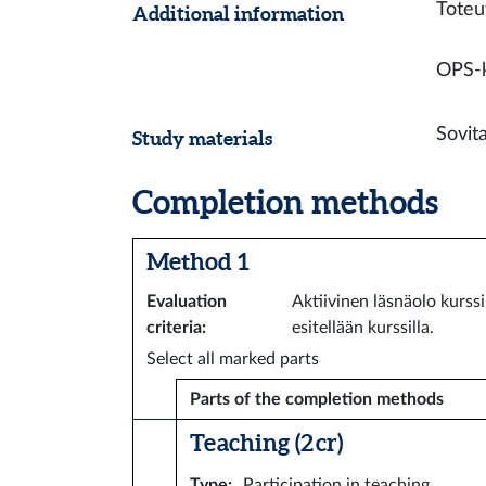
Toteu
Additional information
OPS-k
Sovit
Study materials
Completion methods
Method 1
Evaluation
Aktiivinen läsnäolo kurss
criteria
:
esitellään kurssilla.
Select all marked parts
Parts of the completion methods
Teaching (2 cr)
Type
:
Participation in teaching