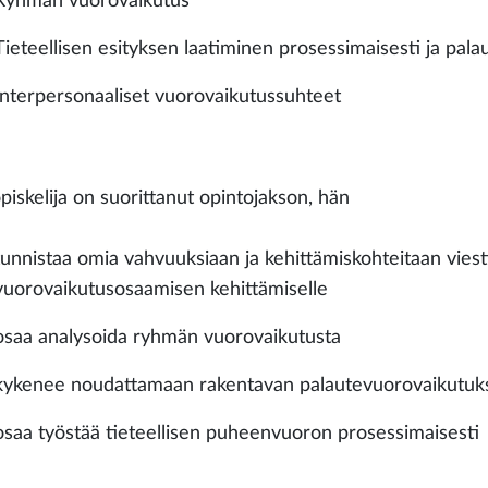
Ryhmän vuorovaikutus
Tieteellisen esityksen laatiminen prosessimaisesti ja pal
Interpersonaaliset vuorovaikutussuhteet
piskelija on suorittanut opintojakson, hän
tunnistaa omia vahvuuksiaan ja kehittämiskohteitaan viesti
vuorovaikutusosaamisen kehittämiselle
osaa analysoida ryhmän vuorovaikutusta
kykenee noudattamaan rakentavan palautevuorovaikutuks
osaa työstää tieteellisen puheenvuoron prosessimaisesti