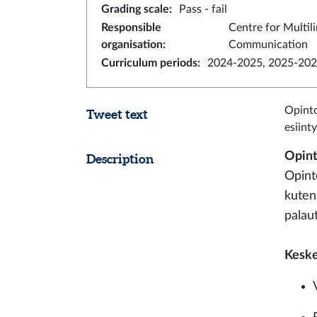
Grading scale
:
Pass - fail
Responsible
Centre for Multil
organisation
:
Communication
Curriculum periods
:
2024-2025, 2025-202
Opinto
Tweet text
esiint
Opint
Description
Opint
kuten
palau
Keske