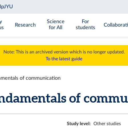
y
Science
For
Research
Collaborat
us
for All
students
Note: This is an archived version which is no longer updated.
To the latest guide
entals of communication
amentals of communic
Study level
:
Other studies