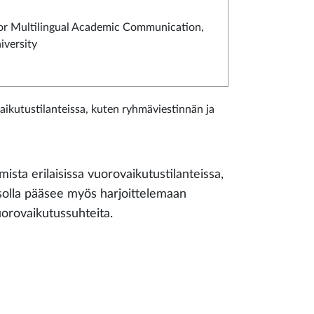
or Multilingual Academic Communication,
versity
aikutustilanteissa, kuten ryhmäviestinnän ja
ista erilaisissa vuorovaikutustilanteissa,
solla pääsee myös harjoittelemaan
uorovaikutussuhteita.