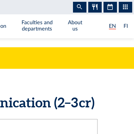
Faculties and
About
ion
EN
FI
departments
us
ation (2–3 cr)