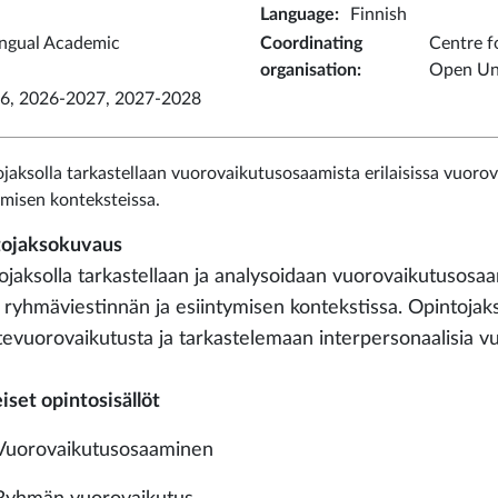
Language
:
Finnish
ingual Academic
Coordinating
Centre f
organisation
:
Open Uni
6, 2026-2027, 2027-2028
jaksolla tarkastellaan vuorovaikutusosaamista erilaisissa vuorov
ymisen konteksteissa.
ojaksokuvaus
ojaksolla tarkastellaan ja analysoidaan vuorovaikutusosaam
 ryhmäviestinnän ja esiintymisen kontekstissa. Opintojak
tevuorovaikutusta ja tarkastelemaan interpersonaalisia v
iset opintosisällöt
Vuorovaikutusosaaminen