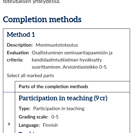
toteutuksen yhteydessä.
Completion methods
Method 1
Description
:
Monimuotototeutus
Evaluation
Osallistuminen seminaaritapaamisiin ja
criteria
:
kandidaatintutkielman hyväksytty
suorittaminen. Arviointiasteikko 0-5.
Select all marked parts
Parts of the completion methods
Participation in teaching (9 cr)
Type
:
Participation in teaching
Grading scale
:
0-5
x
Language
:
Finnish