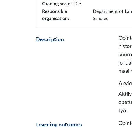
Grading scale
:
0-5
Responsible
Department of La
organisation
:
Studies
Opint
Description
histor
kuuro
johda
maail
Arvio
Aktii
opetu
työ..
Opint
Learning outcomes