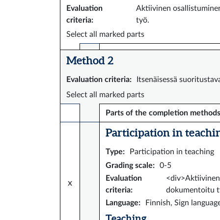
Evaluation
Aktiivinen osallistumine
criteria
:
työ.
Select all marked parts
Method 2
Evaluation criteria
:
Itsenäisessä suoritustav
Select all marked parts
Parts of the completion method
Participation in teaching
Type
:
Participation in teaching
Grading scale
:
0-5
Evaluation
<div>Aktiivinen
x
criteria
:
dokumentoitu t
Language
:
Finnish, Sign languag
Teaching