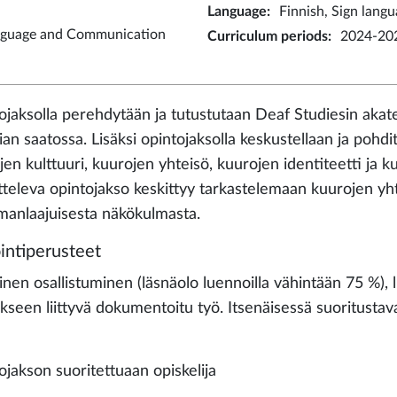
Language
:
Finnish, Sign lang
nguage and Communication
Curriculum periods
:
2024-202
ojaksolla perehdytään ja tutustutaan Deaf Studiesin akat
ian saatossa. Lisäksi opintojaksolla keskustellaan ja pohdi
jen kulttuuri, kuurojen yhteisö, kuurojen identiteetti ja 
tteleva opintojakso keskittyy tarkastelemaan kuurojen yht
manlaajuisesta näkökulmasta.
intiperusteet
vinen osallistuminen (läsnäolo luennoilla vähintään 75 %)
kseen liittyvä dokumentoitu työ. Itsenäisessä suoritustav
ojakson suoritettuaan opiskelija