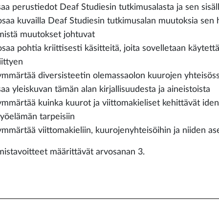
saa perustiedot Deaf Studiesin tutkimusalasta ja sen sisäll
osaa kuvailla Deaf Studiesin tutkimusalan muutoksia sen h
mistä muutokset johtuvat
osaa pohtia kriittisesti käsitteitä, joita sovelletaan käytett
liittyen
ymmärtää diversisteetin olemassaolon kuurojen yhteisös
saa yleiskuvan tämän alan kirjallisuudesta ja aineistoista
ymmärtää kuinka kuurot ja viittomakieliset kehittävät iden
työelämän tarpeisiin
ymmärtää viittomakieliin, kuurojenyhteisöihin ja niiden asem
istavoitteet määrittävät arvosanan 3.