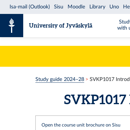
Skip to content
Stud
University of Jyväskylä
with 
Study guide 2024–28
SVKP1017 Introdu
SVKP1017 In
Open the course unit brochure on Sisu