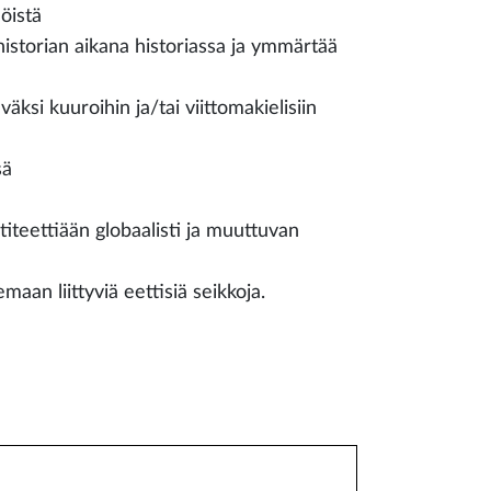
öistä
istorian aikana historiassa ja ymmärtää
äväksi kuuroihin ja/tai viittomakielisiin
sä
titeettiään globaalisti ja muuttuvan
aan liittyviä eettisiä seikkoja.