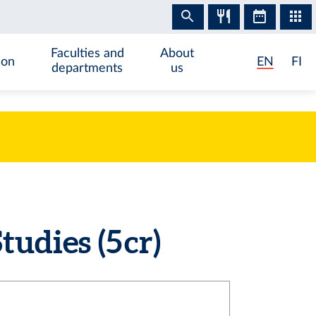
Faculties and
About
ion
EN
FI
departments
us
udies (5 cr)