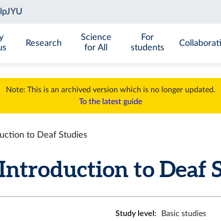
y
Science
For
Research
Collaborat
us
for All
students
Note: This is an archived version which is no longer updated.
To the latest guide
ction to Deaf Studies
troduction to Deaf St
Study level
:
Basic studies