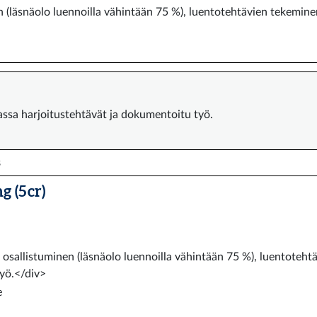
n (läsnäolo luennoilla vähintään 75 %), luentotehtävien tekemin
assa harjoitustehtävät ja dokumentoitu työ.
s
 (5 cr)
 osallistuminen (läsnäolo luennoilla vähintään 75 %), luentoteht
yö.</div>
e