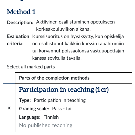
Method 1
Aktiivinen osallistuminen opetukseen
Description
:
korkeakouluviikon aikana.
Evaluation
Kurssisuoritus on hyväksytty, kun opiskelija
criteria
:
on osallistunut kaikkiin kurssin tapahtumiin
tai korvannut poissaolonsa vastuuopettajan
kanssa sovitulla tavalla.
Select all marked parts
Parts of the completion methods
Participation in teaching (1 cr)
Type
:
Participation in teaching
x
Grading scale
:
Pass - fail
Language
:
Finnish
No published teaching