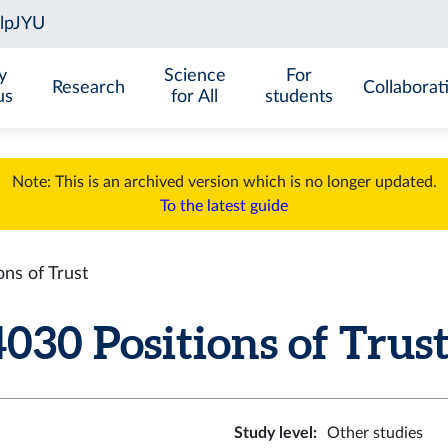
y
Science
For
Research
Collaborat
us
for All
students
Note: This is an archived version which is no longer updated.
To the latest guide
ns of Trust
0 Positions of Trust 
Study level
:
Other studies