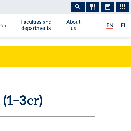
Faculties and
About
ion
EN
FI
departments
us
(1–3 cr)