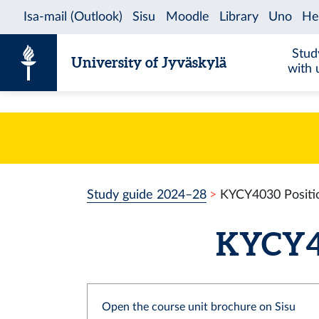
Skip to content
Stud
University of Jyväskylä
with 
Study guide 2024–28
KYCY4030 Positio
KYCY403
Open the course unit brochure on Sisu