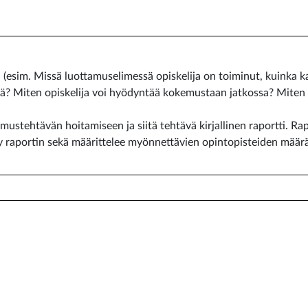
 (esim. Missä luottamuselimessä opiskelija on toiminut, kuinka k
? Miten opiskelija voi hyödyntää kokemustaan jatkossa? Miten as
mustehtävän hoitamiseen ja siitä tehtävä kirjallinen raportti. R
yy raportin sekä määrittelee myönnettävien opintopisteiden määr