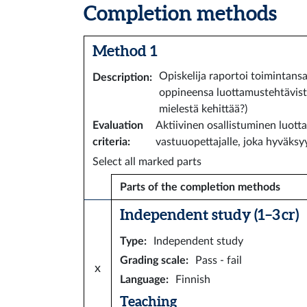
Completion methods
Method 1
Opiskelija raportoi toimintansa
Description
:
oppineensa luottamustehtävistä
mielestä kehittää?)
Evaluation
Aktiivinen osallistuminen luotta
criteria
:
vastuuopettajalle, joka hyväks
Select all marked parts
Parts of the completion methods
Independent study (1–3 cr)
Type
:
Independent study
Grading scale
:
Pass - fail
x
Language
:
Finnish
Teaching