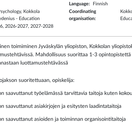
Language
:
Finnish
Psychology, Kokkola
Coordinating
Kokko
ydenius - Education
organisation
:
Educa
6, 2026-2027, 2027-2028
vinen toimiminen Jyväskylän yliopiston, Kokkolan yliopis
mustehtävissä. Mahdollisuus suorittaa 1-3 opintopistettä ed
nnastaan luottamustehtävässä
jakson suoritettuaan, opiskelija:
on saavuttanut työelämässä tarvittavia taitoja kuten kokou
on saavuttanut asiakirjojen ja esitysten laadintataitoja
on saavuttanut asioiden ja toiminnan organisointitaitoja