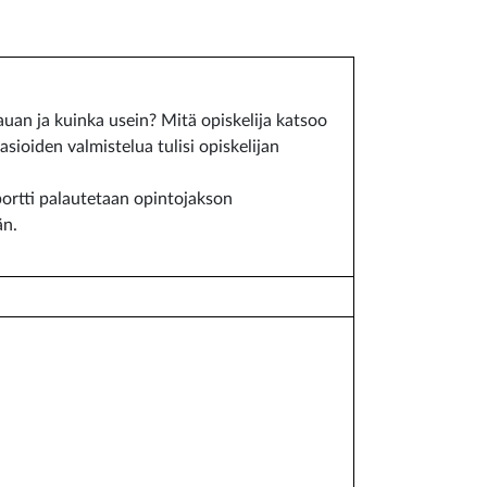
auan ja kuinka usein? Mitä opiskelija katsoo
ioiden valmistelua tulisi opiskelijan
aportti palautetaan opintojakson
än.