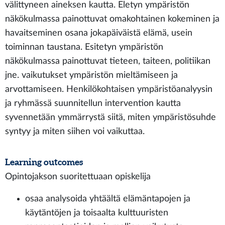
välittyneen aineksen kautta. Eletyn ympäristön
näkökulmassa painottuvat omakohtainen kokeminen ja
havaitseminen osana jokapäiväistä elämä, usein
toiminnan taustana. Esitetyn ympäristön
näkökulmassa painottuvat tieteen, taiteen, politiikan
jne. vaikutukset ympäristön mieltämiseen ja
arvottamiseen. Henkilökohtaisen ympäristöanalyysin
ja ryhmässä suunnitellun intervention kautta
syvennetään ymmärrystä siitä, miten ympäristösuhde
syntyy ja miten siihen voi vaikuttaa.
Learning outcomes
Opintojakson suoritettuaan opiskelija
osaa analysoida yhtäältä elämäntapojen ja
käytäntöjen ja toisaalta kulttuuristen