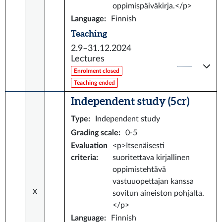
oppimispäiväkirja.</p>
Language
:
Finnish
Teaching
2.9–31.12.2024
Lectures
Enrolment closed
Teaching ended
Independent study (5 cr)
Type
:
Independent study
Grading scale
:
0-5
Evaluation
<p>Itsenäisesti
criteria
:
suoritettava kirjallinen
oppimistehtävä
vastuuopettajan kanssa
x
sovitun aineiston pohjalta.
</p>
Language
:
Finnish