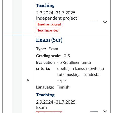
Teaching
2.9.2024–31.7.2025
Independent project
Enrolment closed
Teaching ended
Exam (5 cr)
Type
:
Exam
Grading scale
:
0-5
Evaluation
<p>Suullinen tentti
criteria
:
opettajan kanssa sovitusta
tutkimuskirjallisuudesta.
x
</p>
Language
:
Finnish
Teaching
2.9.2024–31.7.2025
Exam