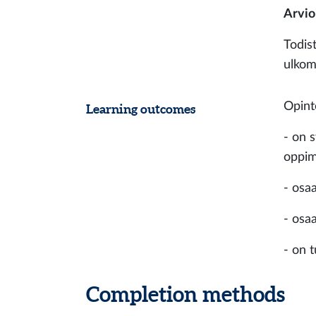
Arvio
Todis
ulkom
Opint
Learning outcomes
- on 
oppim
- osa
- osa
- on 
Completion methods