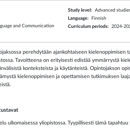
Study level
:
Advanced studie
Language
:
Finnish
nguage and Communication
Curriculum periods
:
2024-202
ojaksossa perehdytään ajankohtaiseen kielenoppimisen t
istossa. Tavoitteena on erityisesti edistää ymmärrystä ki
invälisistä konteksteista ja käytänteistä. Opintojakson op
etämystä kielenoppimisen ja opettamisen tutkimuksen laajas
eistä.
tustavat
elu ulkomaisessa yliopistossa. Tyypillisesti tämä tapahtuu