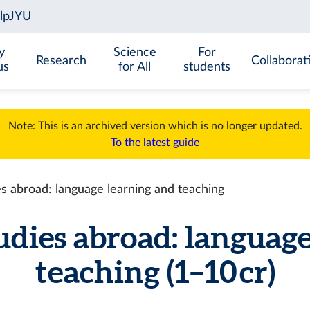
y
Science
For
Research
Collaborat
us
for All
students
Note: This is an archived version which is no longer updated.
To the latest guide
 abroad: language learning and teaching
dies abroad: language
teaching (1–10 cr)