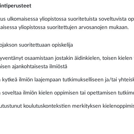
intiperusteet
tus ulkomaisessa yliopistossa suoritetuista soveltuvista o
aisessa yliopistossa suoritettujen arvosanojen mukaan.
ojakson suoritettuaan opiskelija
syventänyt osaamistaan jostakin äidinkielen, toisen kielen 
isen ajankohtaisesta ilmiöstä
a kytkeä ilmiön laajempaan tutkimukselliseen ja/tai yhteis
a soveltaa ilmiön kielen oppimisen tai opettamisen tutki
tutustunut koulutuskontekstien merkityksen kielenoppimi