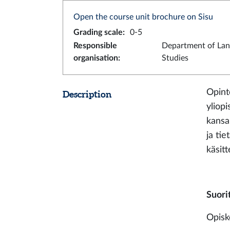
Open the course unit brochure on Sisu
Grading scale
:
0-5
Responsible
Department of La
organisation
:
Studies
Opint
Description
yliop
kansa
ja ti
käsitt
Suori
Opisk