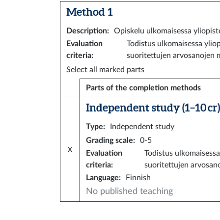
Method 1
Description
:
Opiskelu ulkomaisessa yliopist
Evaluation
Todistus ulkomaisessa yliop
criteria
:
suoritettujen arvosanojen
Select all marked parts
Parts of the completion methods
Independent study (1–10 cr)
Type
:
Independent study
Grading scale
:
0-5
x
Evaluation
Todistus ulkomaisessa
criteria
:
suoritettujen arvosan
Language
:
Finnish
No published teaching