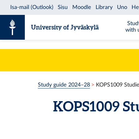
Skip to content
Stud
University of Jyväskylä
with 
Study guide 2024–28
KOPS1009 Studies
KOPS1009 Stu