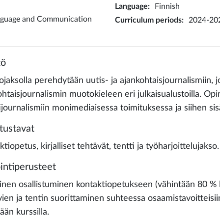
Language
:
Finnish
nguage and Communication
Curriculum periods
:
2024-202
tö
jaksolla perehdytään uutis- ja ajankohtaisjournalismiin, j
htaisjournalismin muotokieleen eri julkaisualustoilla. Opi
tijournalismiin monimediaisessa toimituksessa ja siihen s
tustavat
tiopetus, kirjalliset tehtävät, tentti ja työharjoittelujakso
intiperusteet
vinen osallistuminen kontaktiopetukseen (vähintään 80 % l
vien ja tentin suorittaminen suhteessa osaamistavoitteisiin
lään kurssilla.