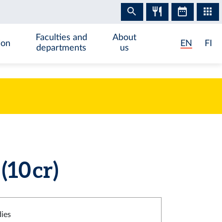
Faculties and
About
ion
EN
FI
departments
us
10 cr)
dies