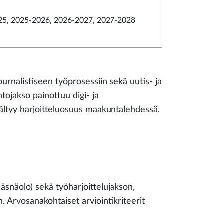
5, 2025-2026, 2026-2027, 2027-2028
ournalistiseen työprosessiin sekä uutis- ja
ntojakso painottuu digi- ja
isältyy harjoitteluosuus maakuntalehdessä.
.
äsnäolo) sekä työharjoittelujakson,
. Arvosanakohtaiset arviointikriteerit