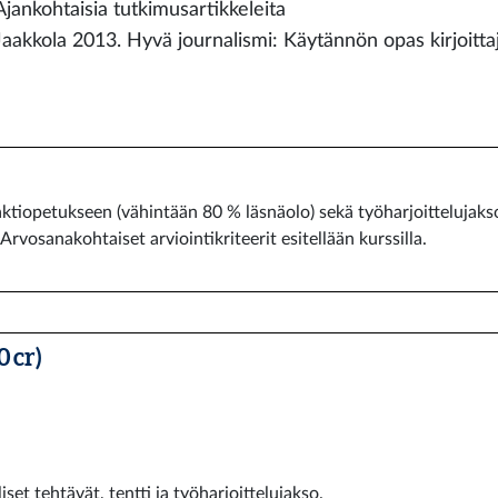
Ajankohtaisia tutkimusartikkeleita
Jaakkola 2013. Hyvä journalismi: Käytännön opas kirjoittaj
ktiopetukseen (vähintään 80 % läsnäolo) sekä työharjoittelujakso
Arvosanakohtaiset arviointikriteerit esitellään kurssilla.
 cr)
iset tehtävät, tentti ja työharjoittelujakso.