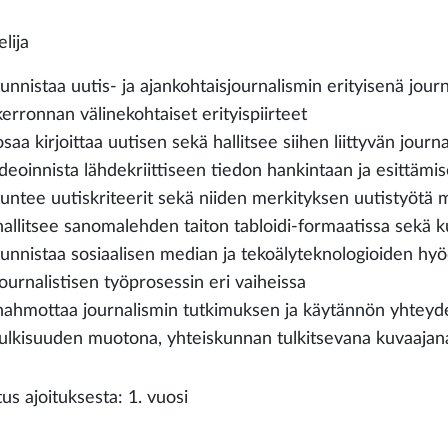
lija
tunnistaa uutis- ja ajankohtaisjournalismin erityisenä jour
kerronnan välinekohtaiset erityispiirteet
osaa kirjoittaa uutisen sekä hallitsee siihen liittyvän jour
ideoinnista lähdekriittiseen tiedon hankintaan ja esittäm
tuntee uutiskriteerit sekä niiden merkityksen uutistyötä 
hallitsee sanomalehden taiton tabloidi-formaatissa sekä 
tunnistaa sosiaalisen median ja tekoälyteknologioiden hyö
journalistisen työprosessin eri vaiheissa
hahmottaa journalismin tutkimuksen ja käytännön yhteyd
julkisuuden muotona, yhteiskunnan tulkitsevana kuvaajan
us ajoituksesta: 1. vuosi