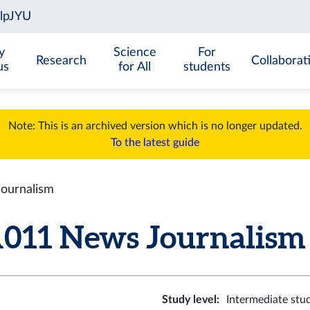
y
Science
For
Research
Collaborat
us
for All
students
Note: This is an archived version which is no longer updated.
To the latest guide
ournalism
11 News Journalism (
Study level
:
Intermediate stu