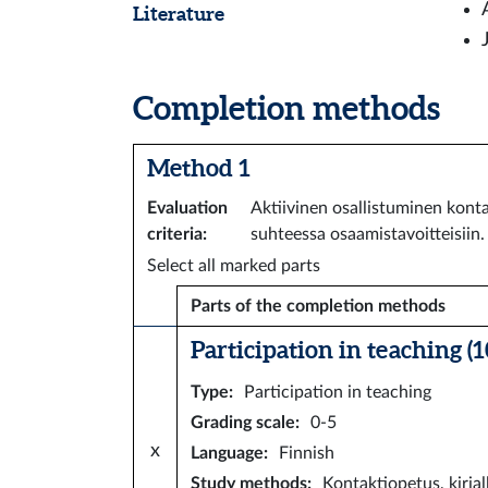
Literature
Completion methods
Method 1
Evaluation
Aktiivinen osallistuminen konta
criteria
:
suhteessa osaamistavoitteisiin. 
Select all marked parts
Parts of the completion methods
Participation in teaching (10
Type
:
Participation in teaching
Grading scale
:
0-5
x
Language
:
Finnish
Study methods
:
Kontaktiopetus, kirjall