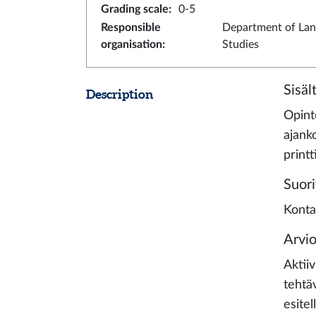
Grading scale
:
0-5
Responsible
Department of La
organisation
:
Studies
Sisäl
Description
Opinto
ajanko
print
Suori
Kontak
Arvio
Aktii
tehtä
esitel