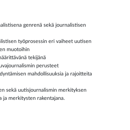
nalistisena genrenä sekä journalistisen
nalistisen työprosessin eri vaiheet uutisen
isen muotoihin
määrittävänä tekijänä
kuvajournalismin perusteet
dyntämisen mahdollisuuksia ja rajoitteita
en sekä uutisjournalismin merkityksen
a ja merkitysten rakentajana.