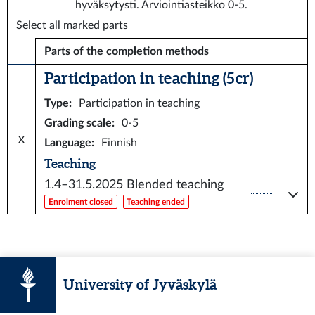
hyväksytysti. Arviointiasteikko 0-5.
Select all marked parts
Parts of the completion methods
Participation in teaching (5 cr)
Type
:
Participation in teaching
Grading scale
:
0-5
x
Language
:
Finnish
Teaching
1.4–31.5.2025
Blended teaching
Enrolment closed
Teaching ended
University of Jyväskylä