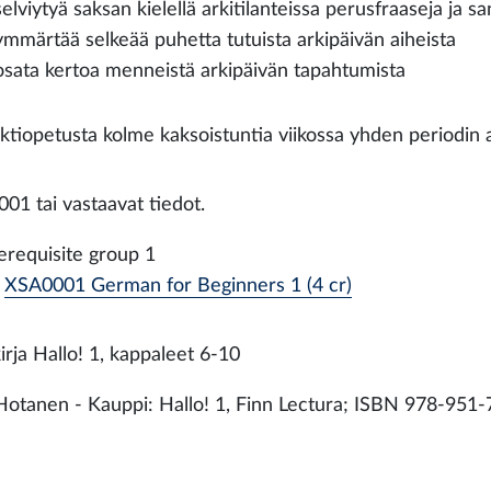
selviytyä saksan kielellä arkitilanteissa perusfraaseja ja s
ymmärtää selkeää puhetta tutuista arkipäivän aiheista
osata kertoa menneistä arkipäivän tapahtumista
ktiopetusta kolme kaksoistuntia viikossa yhden periodin a
01 tai vastaavat tiedot.
erequisite group 1
XSA0001 German for Beginners 1 (4 cr)
irja Hallo! 1, kappaleet 6-10
Hotanen - Kauppi: Hallo! 1, Finn Lectura; ISBN 978-951