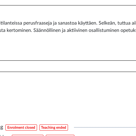
kitilanteissa perusfraaseja ja sanastoa käyttäen. Selkeän, tuttua
a kertominen. Säännöllinen ja aktiivinen osallistuminen opetuksee
ng
Enrolment closed
Teaching ended