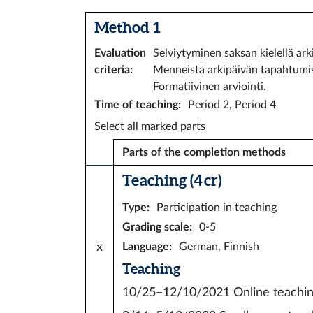
Method 1
Evaluation
Selviytyminen saksan kielellä ar
criteria
:
Menneistä arkipäivän tapahtumist
Formatiivinen arviointi.
Time of teaching
:
Period 2, Period 4
Select all marked parts
Parts of the completion methods
Teaching (4 cr)
Type
:
Participation in teaching
Grading scale
:
0-5
x
Language
:
German, Finnish
Teaching
10/25–12/10/2021
Online teachi