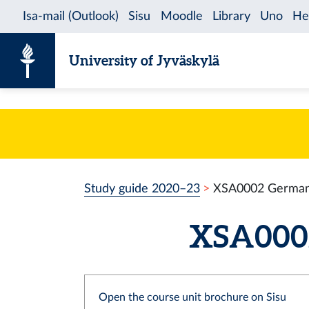
Skip to content
University of Jyväskylä
Study guide 2020–23
XSA0002 German 
XSA0002 
Open the course unit brochure on Sisu