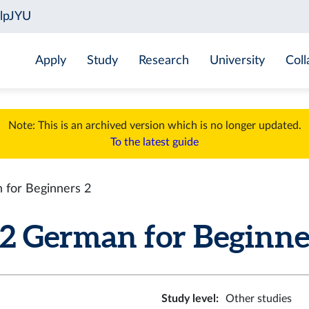
Apply
Study
Research
University
Coll
Note: This is an archived version which is no longer updated.
To the latest guide
for Beginners 2
German for Beginners
Study level
:
Other studies