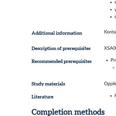
Konta
Additional information
Description of prerequisites
XSA00
Pr
Recommended prerequisites
Study materials
Oppik
Literature
Completion methods