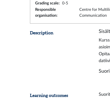
Grading scale
:
0-5
Responsible
Centre for Multil
organisation
:
Communication
Sisäl
Description
Kurss
asioim
Opita
datii
Suori
Suorit
Learning outcomes