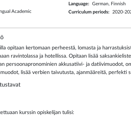
Language
:
German, Finnish
ingual Academic
Curriculum periods
:
2020-20
tö
illa opitaan kertomaan perheestä, lomasta ja harrastuksi
aan ravintolassa ja hotellissa. Opitaan lisää saksankieliste
an persoonapronominien akkusatiivi- ja datiivimuodot, om
vimuodot, lisää verbien taivutusta, ajanmääreitä, perfekti
tustavat
ettuaan kurssin opiskelijan tulisi: