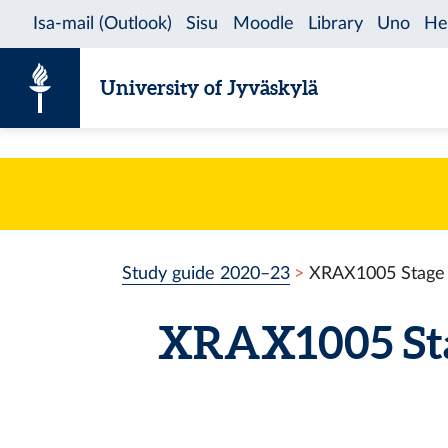
Skip to content
University of Jyväskylä
Study guide 2020–23
XRAX1005 Stage li
XRAX1005 Stag