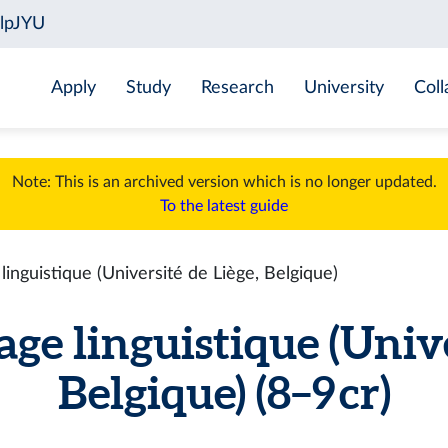
Apply
Study
Research
University
Coll
Note: This is an archived version which is no longer updated.
To the latest guide
nguistique (Université de Liège, Belgique)
e linguistique (Univer
Belgique) (8–9 cr)