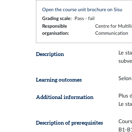
Open the course unit brochure on Sisu
Grading scale
:
Pass - fail
Responsible
Centre for Multil
organisation
:
Communication
Le st
Description
subve
Selon
Learning outcomes
Plus 
Additional information
Le st
Cours
Description of prerequisites
B1-B1