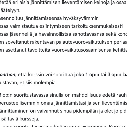
tietää erilaisia jännittämisen lieventämisen keinoja ja osa
säätelyyn.
asennoituu jännittämiseensä hyväksyvämmin
osaa valmistautua esiintymiseen tarkoituksenmukaisesti
osaa jäsennellä ja havainnollistaa sanottavaansa sekä kohd
on soveltanut rakentavan palautevuorovaikutuksen periaa
on asettanut tavoitteita vuorovaikutusosaamisensa kehittä
aathan,
että kurssin voi suorittaa
joko 1 op:n tai 3 op:n l
tustavan, et siis molempia.
3 op:n suoritustavassa sinulla on mahdollisuus edetä rauha
perusteellisemmin omaa jännittämistäsi ja sen lieventämiske
jännittäminen on vaivannut sinua pidempään ja olet jo pid
sisältäviä kursseja.
1 op:n suoritustavassa edetään intensiivisemmin. Kurssi sop