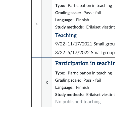
Type
:
Participation in teaching
Grading scale
:
Pass - fail
Language
:
Finnish
x
Study methods
:
Erilaiset viesti
Teaching
9/22–11/17/2021
Small grou
3/22–5/17/2022
Small group
Participation in teaching
Type
:
Participation in teaching
Grading scale
:
Pass - fail
x
Language
:
Finnish
Study methods
:
Erilaiset viesti
No published teaching