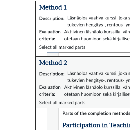
Method 1
Läsnäoloa vaativa kurssi, joka s
Description
:
tukevien hengitys-, rentous- ym
Evaluation
Aktiivinen läsnäolo kurssilla, v
criteria
:
otetaan huomioon sekä kirjalliset
Select all marked parts
Method 2
Läsnäoloa vaativa kurssi, joka s
Description
:
tukevien hengitys-, rentous- ym
Evaluation
Aktiivinen läsnäolo kurssilla, v
criteria
:
otetaan huomioon sekä kirjalliset
Select all marked parts
Parts of the completion method
Participation in Teachin