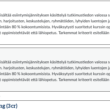
isältää esiintymisjännityksen käsittelyä tutkimustiedon valossa se
. harjoitusten, keskustelujen, ryhmätöiden, lyhyiden luentojen j
ähintään 80 % kokoontumisista. Hyväksytysti suoritetut kurssin 
 oppimistehtävät että lähiopetus. Tarkemmat kriteerit esitellään 
isältää esiintymisjännityksen käsittelyä tutkimustiedon valossa se
. harjoitusten, keskustelujen, ryhmätöiden, lyhyiden luentojen j
ähintään 80 % kokoontumisista. Hyväksytysti suoritetut kurssin 
 oppimistehtävät että lähiopetus. Tarkemmat kriteerit esitellään 
s
g (3 cr)