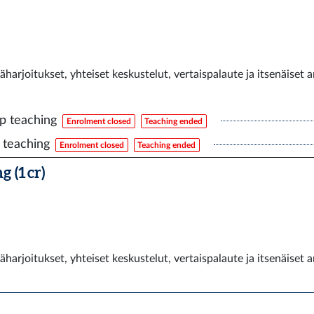
ntäharjoitukset, yhteiset keskustelut, vertaispalaute ja itsenäiset 
p teaching
Enrolment closed
Teaching ended
 teaching
Enrolment closed
Teaching ended
 (1 cr)
ntäharjoitukset, yhteiset keskustelut, vertaispalaute ja itsenäiset 