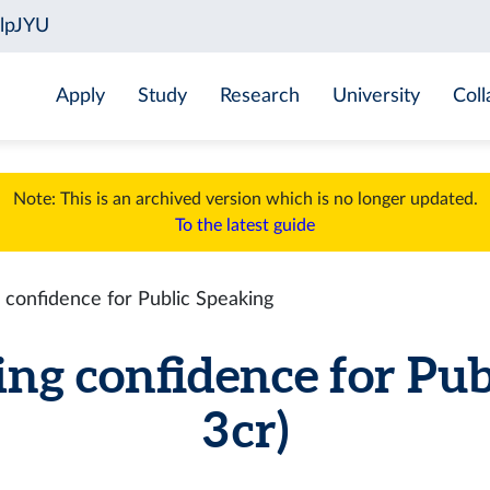
Apply
Study
Research
University
Coll
Note: This is an archived version which is no longer updated.
To the latest guide
confidence for Public Speaking
g confidence for Publ
3 cr)