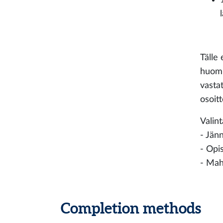
Tälle 
huomio
vasta
osoit
Valint
‐ Jän
‐ Opis
‐ Mah
Completion methods