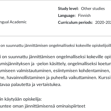
Study level
:
Other studies
Language
:
Finnish
ingual Academic
Curriculum periods
:
2020-20
 on suunnattu jännittämisen ongelmalliseksi kokeville opiskelijoil
 on suunnattu jännittämisen ongelmalliseksi kokeville opis
ymisjännityksen ja -pelon käsittely, ongelmalliseksi koetun
tymiseen valmistautuminen, esiintymisen kohdentaminen, k
ne, havainnollistaminen ja puheella vaikuttaminen. Kurssi 
tavaa palautetta ja vertaistukea.
in käytyään opiskelija:
tuntee oman jännittämisensä ominaispiirteet