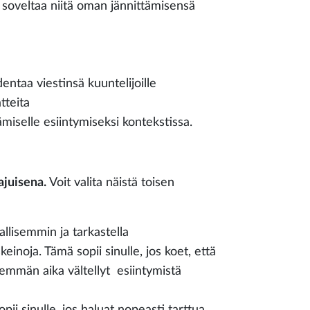
a soveltaa niitä oman jännittämisensä
entaa viestinsä kuuntelijoille
tteita
miselle esiintymiseksi kontekstissa.
aajuisena.
Voit valita näistä toisen
llisemmin ja tarkastella
inoja. Tämä sopii sinulle, jos koet, että
emmän aika vältellyt esiintymistä
ii sinulle, jos haluat nopeasti tarttua