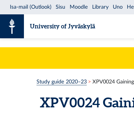
Skip to content
University of Jyväskylä
Study guide 2020–23
XPV0024 Gaining 
XPV0024 Gainin