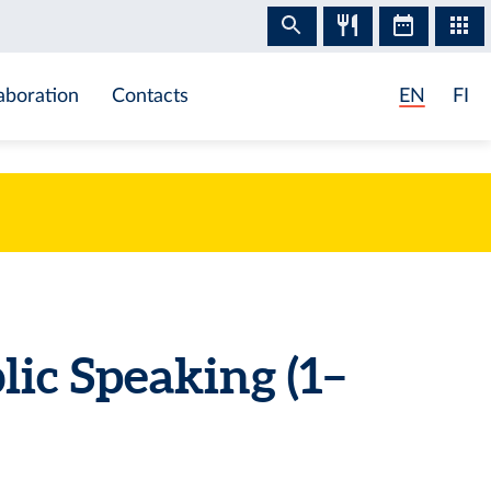
aboration
Contacts
EN
FI
ic Speaking (1–