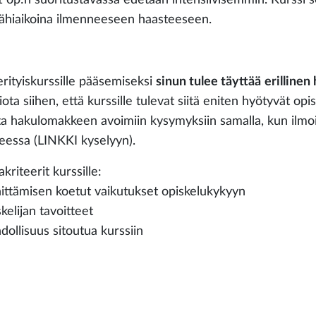
lähiaikoina ilmenneeseen haasteeseen.
erityiskurssille pääsemiseksi
sinun tulee täyttää
erilline
ta siihen, että kurssille tulevat siitä eniten hyötyvät opis
ta hakulomakkeen avoimiin kysymyksiin samalla, kun ilmoi
teessa (LINKKI kyselyyn).
akriteerit kurssille:
nittämisen koetut vaikutukset opiskelukykyyn
kelijan tavoitteet
dollisuus sitoutua kurssiin