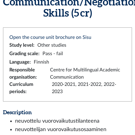
Communication/Negotiatio
Skills (5 cr)
Open the course unit brochure on Sisu
Study level
:
Other studies
Grading scale
:
Pass - fail
Language
:
Finnish
Responsible
Centre for Multilingual Academic
organisation
:
Communication
Curriculum
2020-2021, 2021-2022, 2022-
periods
:
2023
Description
neuvottelu vuorovaikutustilanteena
neuvottelijan vuorovaikutusosaaminen