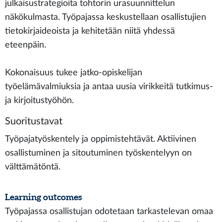
julkaisustrategioita tohtorin urasuunnittelun
näkökulmasta. Työpajassa keskustellaan osallistujien
tietokirjaideoista ja kehitetään niitä yhdessä
eteenpäin.
Kokonaisuus tukee jatko-opiskelijan
työelämävalmiuksia ja antaa uusia virikkeitä tutkimus-
ja kirjoitustyöhön.
Suoritustavat
Työpajatyöskentely ja oppimistehtävät. Aktiivinen
osallistuminen ja sitoutuminen työskentelyyn on
välttämätöntä.
Learning outcomes
Työpajassa osallistujan odotetaan tarkastelevan omaa