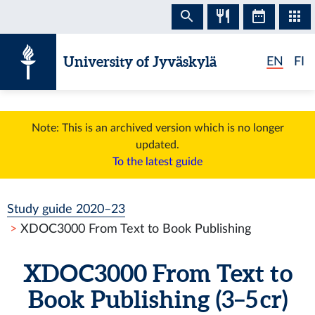
Skip to content
University of Jyväskylä
EN
FI
Note: This is an archived version which is no longer
updated.
To the latest guide
Study guide 2020–23
XDOC3000 From Text to Book Publishing
XDOC3000 From Text to
Book Publishing (3–5 cr)