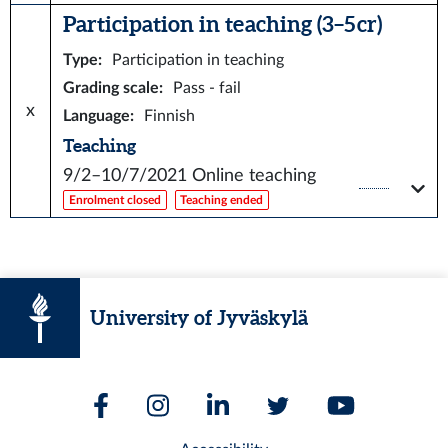
Participation in teaching (3–5 cr)
Type
:
Participation in teaching
Grading scale
:
Pass - fail
x
Language
:
Finnish
Teaching
9/2–10/7/2021
Online teaching
Enrolment closed
Teaching ended
University of Jyväskylä