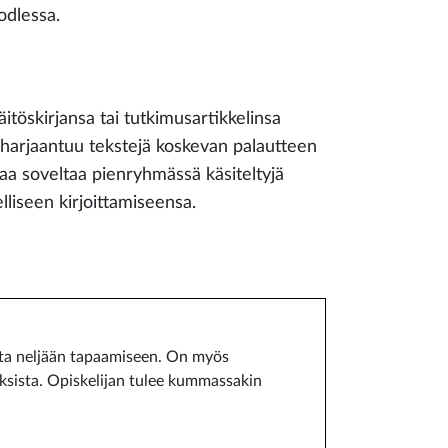
odlessa.
itöskirjansa tai tutkimusartikkelinsa
ja harjaantuu tekstejä koskevan palautteen
aa soveltaa pienryhmässä käsiteltyjä
liseen kirjoittamiseensa.
sta neljään tapaamiseen. On myös
uksista. Opiskelijan tulee kummassakin