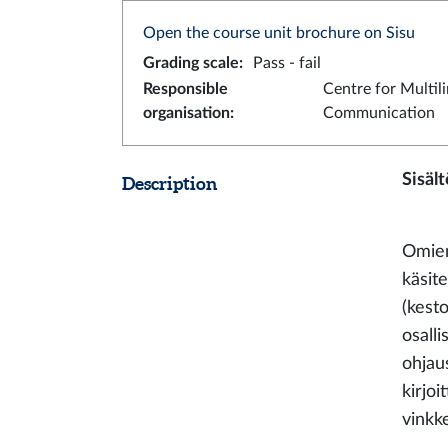
Open the course unit brochure on Sisu
Grading scale
:
Pass - fail
Responsible
Centre for Multil
organisation
:
Communication
Sisält
Description
Omien
käsite
(kesto
osalli
ohjau
kirjo
vinkk