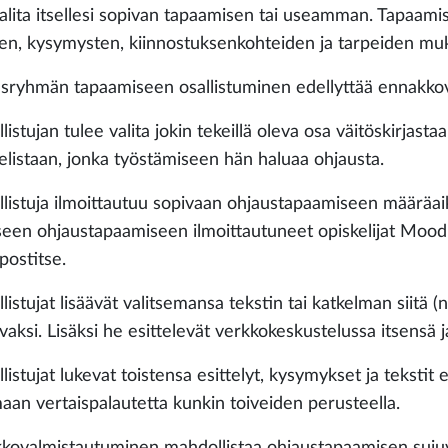
valita itsellesi sopivan tapaamisen tai useamman. Tapaamis
ien, kysymysten, kiinnostuksenkohteiden ja tarpeiden mu
sryhmän tapaamiseen osallistuminen edellyttää ennakkov
listujan tulee valita jokin tekeillä oleva osa väitöskirjasta
kelistaan, jonka työstämiseen hän haluaa ohjausta.
llistuja ilmoittautuu sopivaan ohjaustapaamiseen määräai
seen ohjaustapaamiseen ilmoittautuneet opiskelijat Moodl
postitse.
llistujat lisäävät valitsemansa tekstin tai katkelman siitä
vaksi. Lisäksi he esittelevät verkkokeskustelussa itsensä 
listujat lukevat toistensa esittelyt, kysymykset ja teksti
aan vertaispalautetta kunkin toiveiden perusteella.
kovalmistautuminen mahdollistaa ohjaustapaamisen suju