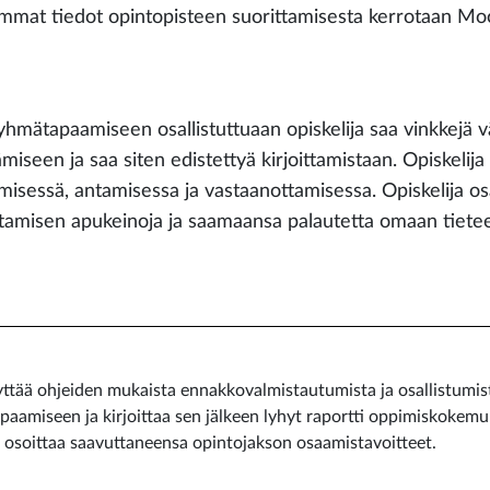
mmat tiedot opintopisteen suorittamisesta kerrotaan Mo
yhmätapaamiseen osallistuttuaan opiskelija saa vinkkejä vä
ämiseen ja saa siten edistettyä kirjoittamistaan. Opiskeli
misessä, antamisessa ja vastaanottamisessa. Opiskelija os
ittamisen apukeinoja ja saamaansa palautetta omaan tieteel
lyttää ohjeiden mukaista ennakkovalmistautumista ja osallistumi
apaamiseen ja kirjoittaa sen jälkeen lyhyt raportti oppimiskokem
a osoittaa saavuttaneensa opintojakson osaamistavoitteet.