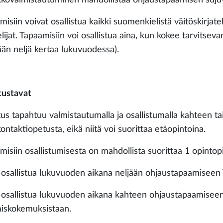
isiin voivat osallistua kaikki suomenkielistä väitöskirjatek
lijat. Tapaamisiin voi osallistua aina, kun kokee tarvitsev
ään neljä kertaa lukuvuodessa).
tustavat
tus tapahtuu valmistautumalla ja osallistumalla kahteen 
ontaktiopetusta, eikä niitä voi suorittaa etäopintoina.
misiin osallistumisesta on mahdollista suorittaa 1 opintop
i osallistua lukuvuoden aikana neljään ohjaustapaamiseen
i osallistua lukuvuoden aikana kahteen ohjaustapaamiseen j
iskokemuksistaan.