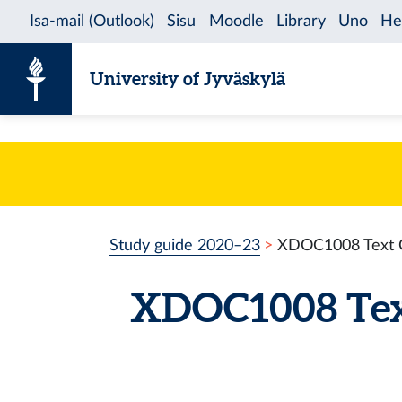
Skip to content
University of Jyväskylä
Study guide 2020–23
XDOC1008 Text Co
XDOC1008 Text