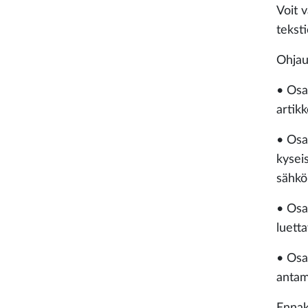
Voit 
tekst
Ohjau
• Osal
artik
• Osa
kysei
sähkö
• Osa
luetta
• Osal
antam
Ennak