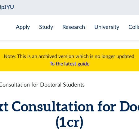
Apply
Study
Research
University
Coll
Note: This is an archived version which is no longer updated.
To the latest guide
nsultation for Doctoral Students
 Consultation for Doc
(1 cr)