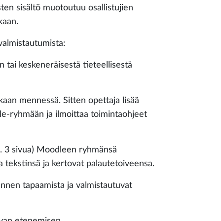
ten sisältö muotoutuu osallistujien
kaan.
almistautumista:
an tai keskeneräisestä tieteellisestä
kaan mennessä. Sitten opettaja lisää
e-ryhmään ja ilmoittaa toimintaohjeet
 (n. 3 sivua) Moodleen ryhmänsä
ja tekstinsä ja kertovat palautetoiveensa.
t ennen tapaamista ja valmistautuvat
van etenemisen.