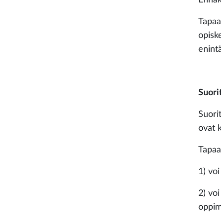
Tapaam
opiske
enint
Suori
Suori
ovat k
Tapaa
1) vo
2) vo
oppim