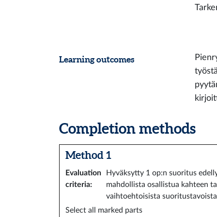
Tarke
Pienr
Learning outcomes
työst
pyytä
kirjo
Completion methods
Method 1
Evaluation
Hyväksytty 1 op:n suoritus edel
criteria
:
mahdollista osallistua kahteen t
vaihtoehtoisista suoritustavoist
Select all marked parts