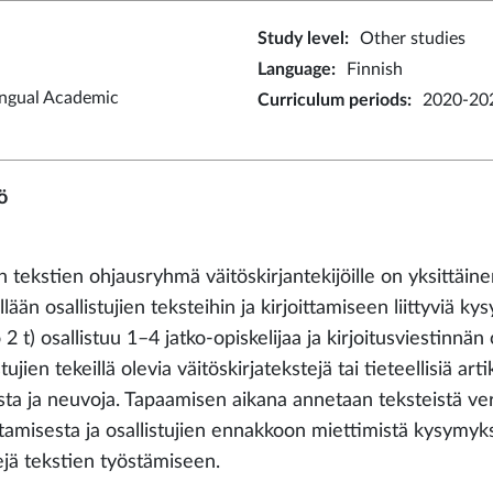
Study level
:
Other studies
Language
:
Finnish
ingual Academic
Curriculum periods
:
2020-20
ö
 tekstien ohjausryhmä väitöskirjantekijöille on yksittäin
llään osallistujien teksteihin ja kirjoittamiseen liittyvi
 2 t) osallistuu 1–4 jatko-opiskelijaa ja kirjoitusviestinnä
stujien tekeillä olevia väitöskirjatekstejä tai tieteellisiä a
sta ja neuvoja. Tapaamisen aikana annetaan teksteistä ver
ittamisesta ja osallistujien ennakkoon miettimistä kysymyk
ejä tekstien työstämiseen.