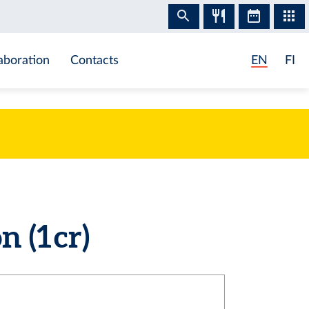
aboration
Contacts
EN
FI
 (1 cr)