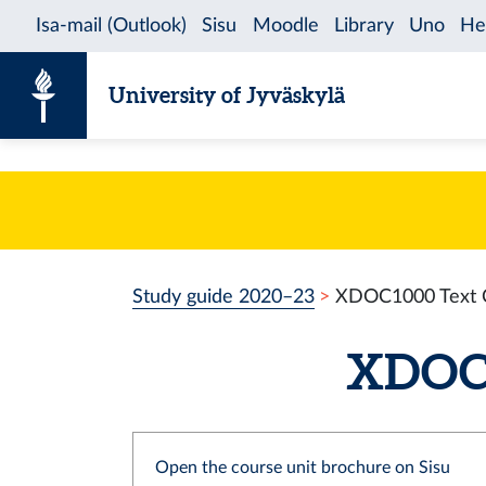
Skip to content
University of Jyväskylä
Study guide 2020–23
XDOC1000 Text C
XDOC10
Open the course unit brochure on Sisu