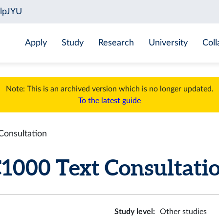
Apply
Study
Research
University
Coll
Note: This is an archived version which is no longer updated.
To the latest guide
onsultation
00 Text Consultation
Study level
:
Other studies