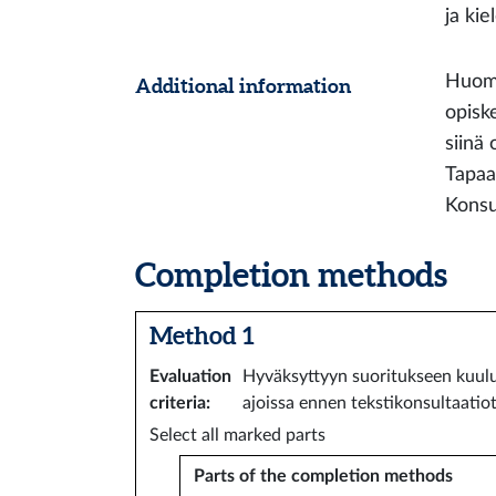
ja ki
Huoma
Additional information
opiske
siinä 
Tapaam
Konsu
Completion methods
Method 1
Evaluation
Hyväksyttyyn suoritukseen kuulu
criteria
:
ajoissa ennen tekstikonsultaatiot
Select all marked parts
Parts of the completion methods