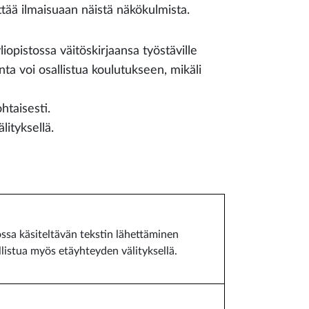
ttää ilmaisuaan näistä näkökulmista.
opistossa väitöskirjaansa työstäville
unta voi osallistua koulutukseen, mikäli
htaisesti.
ityksellä.
sa käsiteltävän tekstin lähettäminen
llistua myös etäyhteyden välityksellä.