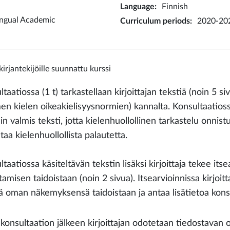
Language
:
Finnish
ingual Academic
Curriculum periods
:
2020-20
kirjantekijöille suunnattu kurssi
taatiossa (1 t) tarkastellaan kirjoittajan tekstiä (noin 5 s
en kielen oikeakielisyysnormien) kannalta. Konsultaatioss
n valmis teksti, jotta kielenhuollollinen tarkastelu onnis
taa kielenhuollollista palautetta.
taatiossa käsiteltävän tekstin lisäksi kirjoittaja tekee its
ttamisen taidoistaan (noin 2 sivua). Itsearvioinnissa kirjoit
ää oman näkemyksensä taidoistaan ja antaa lisätietoa konsu
ikonsultaation jälkeen kirjoittajan odotetaan tiedostavan o