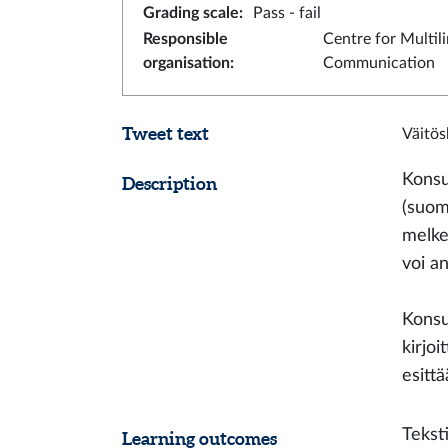
Grading scale
:
Pass - fail
Responsible
Centre for Multil
organisation
:
Communication
Tweet text
Väitös
Konsul
Description
(suom
melkei
voi an
Konsul
kirjoi
esitt
Tekst
Learning outcomes