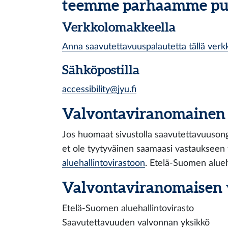
teemme parhaamme puu
Verkkolomakkeella
Anna saavutettavuuspalautetta tällä verk
Sähköpostilla
accessibility@jyu.fi
Valvontaviranomainen
Jos huomaat sivustolla saavutettavuusonge
et ole tyytyväinen saamaasi vastaukseen t
aluehallintovirastoon
. Etelä-Suomen alueha
Valvontaviranomaisen 
Etelä-Suomen aluehallintovirasto
Saavutettavuuden valvonnan yksikkö