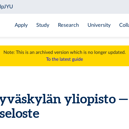
Apply
Study
Research
University
Coll
Note: This is an archived version which is no longer updated.
To the latest guide
yväskylän yliopisto —
seloste