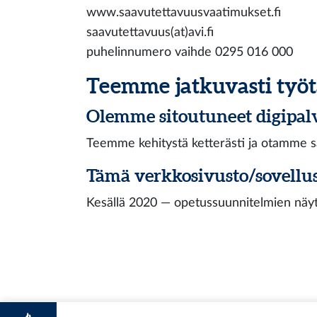
www.saavutettavuusvaatimukset.fi
saavutettavuus(at)avi.fi
puhelinnumero vaihde 0295 016 000
Teemme jatkuvasti työ
Olemme sitoutuneet digipal
Teemme kehitystä ketterästi ja otamme sa
Tämä verkkosivusto/sovellus
Kesällä 2020 — opetussuunnitelmien näy