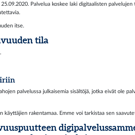
5.09.2020. Palvelua koskee laki digitaalisten palvelujen t
tettavia.
uden itse.
avuuden tila
.
iriin
ahojen palvelussa julkaisemia sisältöjä, jotka eivät ole pal
ien käyttäjien rakentamaa. Emme voi tarkistaa sen saavutet
uuspuutteen digipalvelussamme?