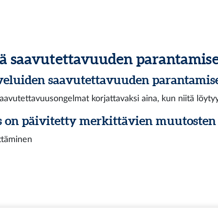
tä saavutettavuuden parantamise
veluiden saavutettavuuden parantamis
avutettavuusongelmat korjattavaksi aina, kun niitä löytyy
 on päivitetty merkittävien muutosten
ttäminen