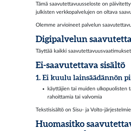
Tämä saavutettavuusseloste on päivitetty 2
julkisten verkkopalvelujen on oltava saavu
Olemme arvioineet palvelun saavutettavu
Digipalvelun saavutett
Täyttää kaikki saavutettavuusvaatimukset
Ei-saavutettava sisältö
1. Ei kuulu lainsäädännön pi
käyttäjien tai muiden ulkopuolisten t
rahoittamia tai valvomia
Tekstisisältö on Sisu- ja Volto-järjestelm
Huomasitko saavutettav