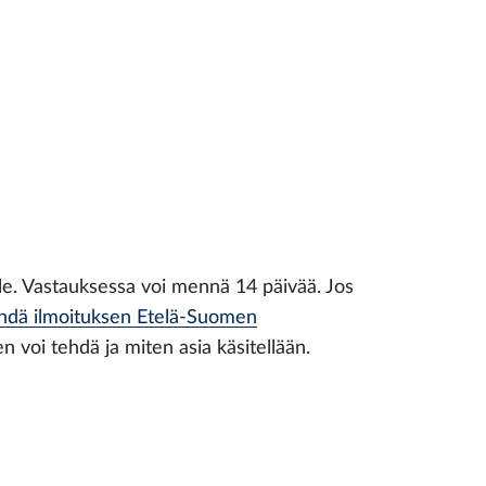
lle. Vastauksessa voi mennä 14 päivää. Jos
ehdä ilmoituksen Etelä-Suomen
n voi tehdä ja miten asia käsitellään.