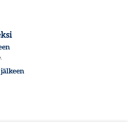
ksi
een
.
 jälkeen