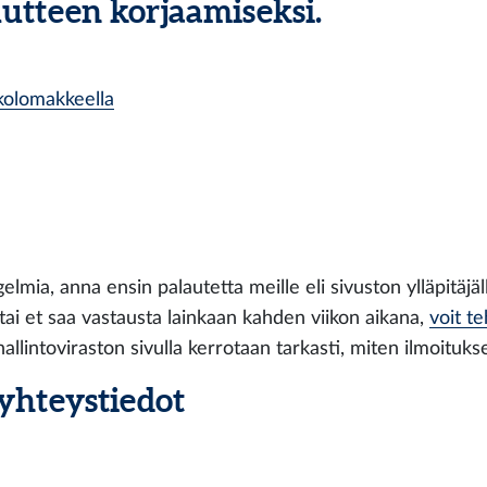
tteen korjaamiseksi.
kolomakkeella
lmia, anna ensin palautetta meille eli sivuston ylläpitäjä
ai et saa vastausta lainkaan kahden viikon aikana,
voit t
llintoviraston sivulla kerrotaan tarkasti, miten ilmoitukse
yhteystiedot